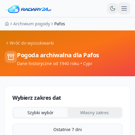
Otw
Archiwum pogody
Pafos
Strona główna
Wróć do wyszukiwarki
Pogoda archiwalna dla
Pafos
Dane historyczne od 1940 roku
• Cypr
Wybierz zakres dat
Szybki wybór
Własny zakres
Ostatnie 7 dni