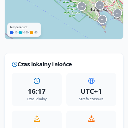
--
--
--
--
Temperatura:
<10°
10-20°
>20°
Leaflet
|
©
OpenStreetMap
Czas lokalny i słońce
16:17
UTC+1
Czas lokalny
Strefa czasowa