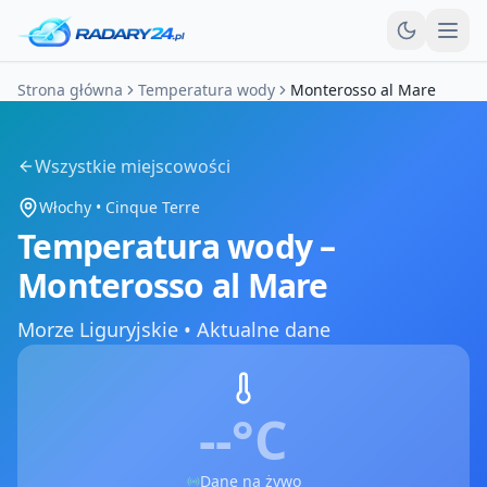
Otw
Strona główna
Temperatura wody
Monterosso al Mare
Wszystkie miejscowości
Włochy
•
Cinque Terre
Temperatura wody –
Monterosso al Mare
Morze Liguryjskie
•
Aktualne dane
--°
C
Dane na żywo