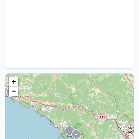
+
−
--
--
--