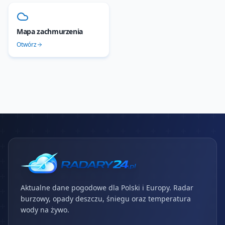
--
Mapa zachmurzenia
Otwórz
Aktualne dane pogodowe dla Polski i Europy. Radar
burzowy, opady deszczu, śniegu oraz temperatura
wody na żywo.