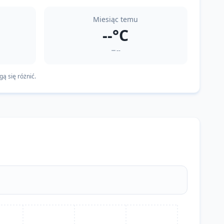
Miesiąc temu
--°C
--
ą się różnić.