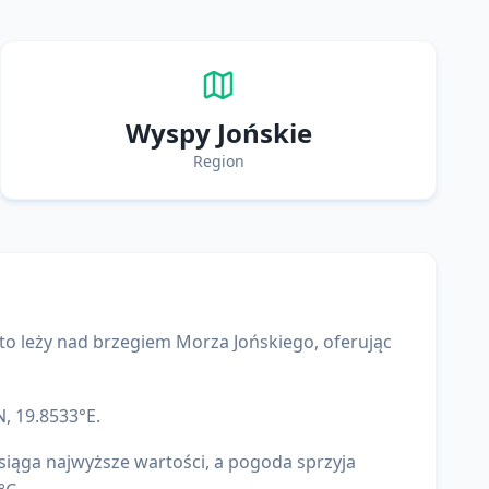
Wyspy Jońskie
Region
sto leży nad brzegiem
Morza Jońskiego
, oferując
N,
19.8533
°E.
siąga najwyższe wartości, a pogoda sprzyja