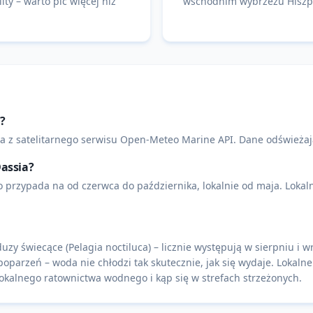
ity – warto pić więcej niż
wschodnim wybrzeżu Hiszpa
?
a z satelitarnego serwisu Open-Meteo Marine API. Dane odświeżaj
Dassia?
rzypada na od czerwca do października, lokalnie od maja. Lokaln
y świecące (Pelagia noctiluca) – licznie występują w sierpniu i 
poparzeń – woda nie chłodzi tak skutecznie, jak się wydaje. Lokaln
kalnego ratownictwa wodnego i kąp się w strefach strzeżonych.