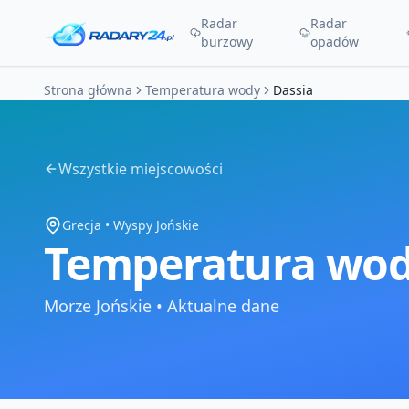
Radar
Radar
burzowy
opadów
Strona główna
Temperatura wody
Dassia
Wszystkie miejscowości
Grecja
•
Wyspy Jońskie
Temperatura wod
Morze Jońskie
•
Aktualne dane