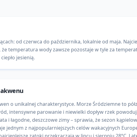
cach: od czerwca do października, lokalnie od maja. Najcie
ć, że temperatura wody zawsze pozostaje w tyle za tempera
ciepło jesienią.
a akwenu
wen o unikalnej charakterystyce. Morze Śródziemne to półz
ód, intensywne parowanie i niewielki dopływ rzek powoduj
ta i łagodne, deszczowe zimy – sprawia, że sezon kąpielowy
zostaje jednym z najpopularniejszych celów wakacyjnych Euro
najcieplejsze zatoki przekraczają w lipcu i sierpniu 28°C. 