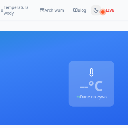
Temperatura
Archiwum
Blog
LIVE
Na żywo
wody
--°
C
Dane na żywo