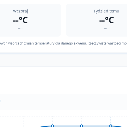
Wczoraj
Tydzień temu
--°C
--°C
--
--
owych wzorcach zmian temperatury dla danego akwenu. Rzeczywiste wartości mog
Teraz