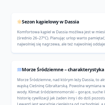
Sezon kąpielowy w
Dassia
Komfortowa kąpiel w Dassia możliwa jest w miesią
(średnio 26–27°C). Planując urlop warto pamięta
najwolniej się nagrzewa, ale też najwolniej oddaje 
Morze Śródziemne
– charakterystyk
Morze Śródziemne, nad którym leży Dassia, to ak
wąską Cieśninę Gibraltarską. Powolna wymiana w
wody. Klimat śródziemnomorski – gorące, suche la
historię cywilizacji jak żaden inny i do dziś po
Lewant) jest wyraźnie cieplejsza od zachodniej, a 