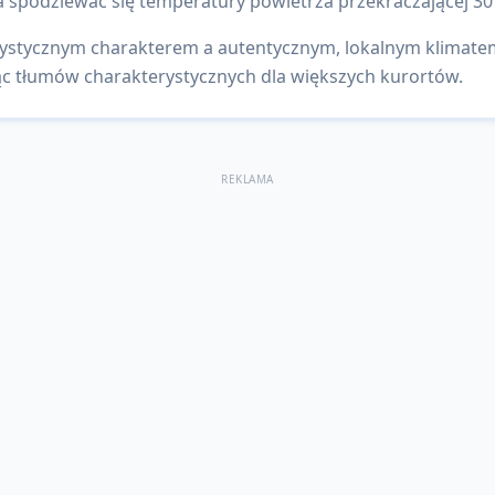
 spodziewać się temperatury powietrza przekraczającej 30
stycznym charakterem a autentycznym, lokalnym klimatem.
ąc tłumów charakterystycznych dla większych kurortów.
REKLAMA