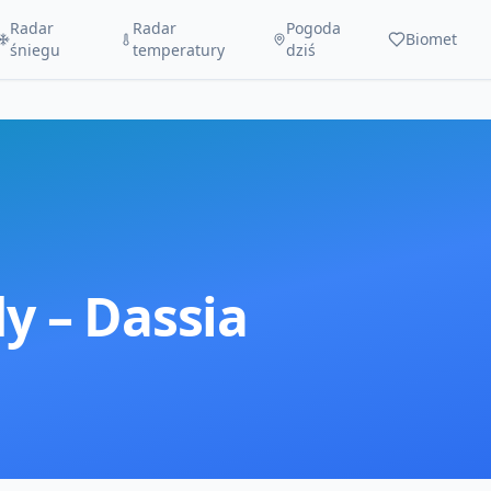
Radar
Radar
Pogoda
Biomet
śniegu
temperatury
dziś
y –
Dassia