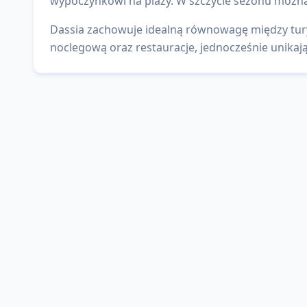
wypoczynkowi na plaży. W szczycie sezonu można
Dassia zachowuje idealną równowagę między tury
noclegową oraz restauracje, jednocześnie unikaj