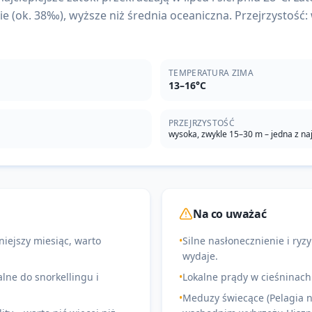
e (ok. 38‰), wyższe niż średnia oceaniczna. Przejrzystość:
TEMPERATURA ZIMA
13–16°C
PRZEJRZYSTOŚĆ
wysoka, zwykle 15–30 m – jedna z na
Na co uważać
niejszy miesiąc, warto
•
Silne nasłonecznienie i ryz
wydaje.
ne do snorkellingu i
•
Lokalne prądy w cieśninach
•
Meduzy świecące (Pelagia no