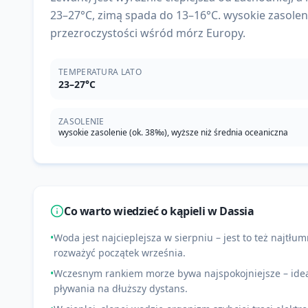
23–27°C, zimą spada do 13–16°C. wysokie zasoleni
przezroczystości wśród mórz Europy.
TEMPERATURA LATO
23–27°C
ZASOLENIE
wysokie zasolenie (ok. 38‰), wyższe niż średnia oceaniczna
Co warto wiedzieć o kąpieli w
Dassia
•
Woda jest najcieplejsza w sierpniu – jest to też najtłum
rozważyć początek września.
•
Wczesnym rankiem morze bywa najspokojniejsze – ideal
pływania na dłuższy dystans.