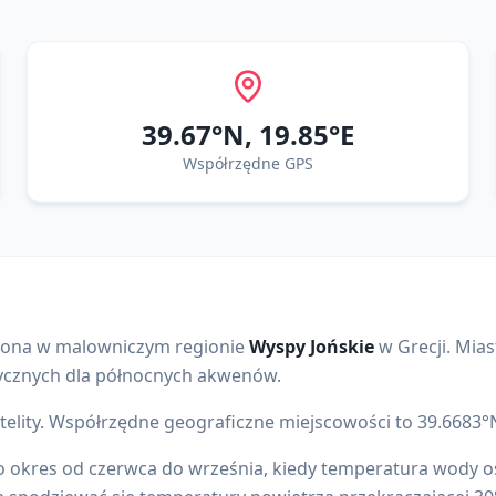
39.67
°N,
19.85
°E
Współrzędne GPS
ona w malowniczym regionie
Wyspy Jońskie
w
Grecji
. Mia
ycznych dla północnych akwenów
.
elity.
Współrzędne geograficzne miejscowości to
39.6683
°
to okres od czerwca do września, kiedy temperatura wody o