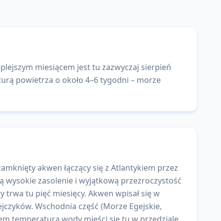
plejszym miesiącem jest tu zazwyczaj sierpień
turą powietrza o około 4–6 tygodni – morze
amknięty akwen łączący się z Atlantykiem przez
ą wysokie zasolenie i wyjątkową przezroczystość
 trwa tu pięć miesięcy. Akwen wpisał się w
pejczyków. Wschodnia część (Morze Egejskie,
Latem temperatura wody mieści się tu w przedziale