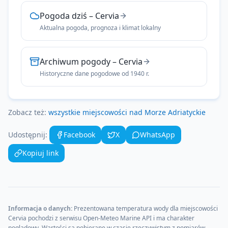
Pogoda dziś
–
Cervia
Aktualna pogoda, prognoza i klimat lokalny
Archiwum pogody
–
Cervia
Historyczne dane pogodowe od 1940 r.
Zobacz też:
wszystkie miejscowości nad
Morze Adriatyckie
Udostępnij:
Facebook
X
WhatsApp
Kopiuj link
Informacja o danych:
Prezentowana temperatura wody dla miejscowości
Cervia
pochodzi z serwisu Open-Meteo Marine API i ma charakter
poglądowy. Wartości są pobierane w czasie rzeczywistym z pomiarów