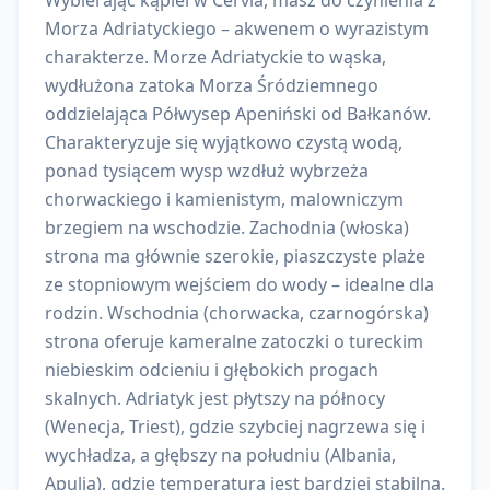
Wybierając kąpiel w Cervia, masz do czynienia z
Morza Adriatyckiego – akwenem o wyrazistym
charakterze. Morze Adriatyckie to wąska,
wydłużona zatoka Morza Śródziemnego
oddzielająca Półwysep Apeniński od Bałkanów.
Charakteryzuje się wyjątkowo czystą wodą,
ponad tysiącem wysp wzdłuż wybrzeża
chorwackiego i kamienistym, malowniczym
brzegiem na wschodzie. Zachodnia (włoska)
strona ma głównie szerokie, piaszczyste plaże
ze stopniowym wejściem do wody – idealne dla
rodzin. Wschodnia (chorwacka, czarnogórska)
strona oferuje kameralne zatoczki o tureckim
niebieskim odcieniu i głębokich progach
skalnych. Adriatyk jest płytszy na północy
(Wenecja, Triest), gdzie szybciej nagrzewa się i
wychładza, a głębszy na południu (Albania,
Apulia), gdzie temperatura jest bardziej stabilna.