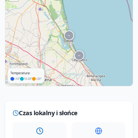
--
--
Temperatura:
<10°
10-20°
>20°
--
Leaflet
|
©
OpenStreetMap
Czas lokalny i słońce
-