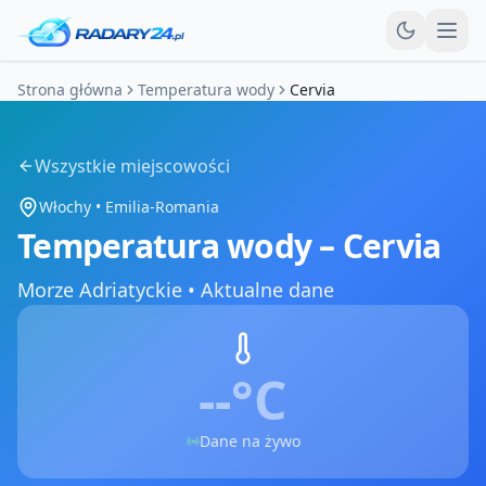
Otw
Strona główna
Temperatura wody
Cervia
Wszystkie miejscowości
Włochy
•
Emilia-Romania
Temperatura wody –
Cervia
Morze Adriatyckie
•
Aktualne dane
--°
C
Dane na żywo