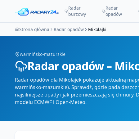
Radar
Radar
burzowy
opadów
Strona główna
Radar opadów
Mikołajki
warmińsko-mazurskie
Radar opadów – Miko
Radar opadów dla Mikołajek pokazuje aktualną mapę 
warmińsko-mazurskie). Sprawdź, gdzie pada deszcz w
najsilniejsze opady i jak przemieszczają się chmury.
modelu ECMWF i Open-Meteo.