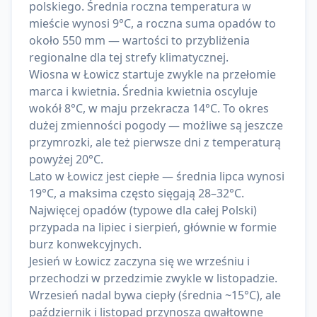
polskiego. Średnia roczna temperatura w
mieście wynosi 9°C, a roczna suma opadów to
około 550 mm — wartości to przybliżenia
regionalne dla tej strefy klimatycznej.
Wiosna w Łowicz startuje zwykle na przełomie
marca i kwietnia. Średnia kwietnia oscyluje
wokół 8°C, w maju przekracza 14°C. To okres
dużej zmienności pogody — możliwe są jeszcze
przymrozki, ale też pierwsze dni z temperaturą
powyżej 20°C.
Lato w Łowicz jest ciepłe — średnia lipca wynosi
19°C, a maksima często sięgają 28–32°C.
Najwięcej opadów (typowe dla całej Polski)
przypada na lipiec i sierpień, głównie w formie
burz konwekcyjnych.
Jesień w Łowicz zaczyna się we wrześniu i
przechodzi w przedzimie zwykle w listopadzie.
Wrzesień nadal bywa ciepły (średnia ~15°C), ale
październik i listopad przynoszą gwałtowne