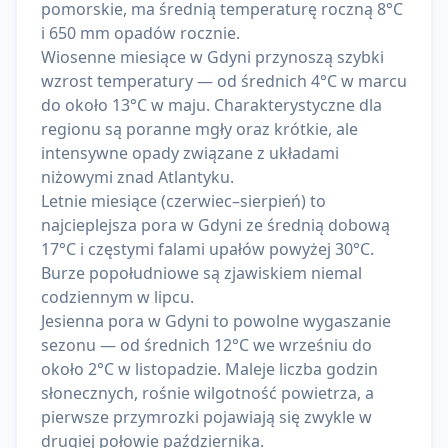
pomorskie, ma średnią temperaturę roczną 8°C
i 650 mm opadów rocznie.
Wiosenne miesiące w Gdyni przynoszą szybki
wzrost temperatury — od średnich 4°C w marcu
do około 13°C w maju. Charakterystyczne dla
regionu są poranne mgły oraz krótkie, ale
intensywne opady związane z układami
niżowymi znad Atlantyku.
Letnie miesiące (czerwiec–sierpień) to
najcieplejsza pora w Gdyni ze średnią dobową
17°C i częstymi falami upałów powyżej 30°C.
Burze popołudniowe są zjawiskiem niemal
codziennym w lipcu.
Jesienna pora w Gdyni to powolne wygaszanie
sezonu — od średnich 12°C we wrześniu do
około 2°C w listopadzie. Maleje liczba godzin
słonecznych, rośnie wilgotność powietrza, a
pierwsze przymrozki pojawiają się zwykle w
drugiej połowie października.