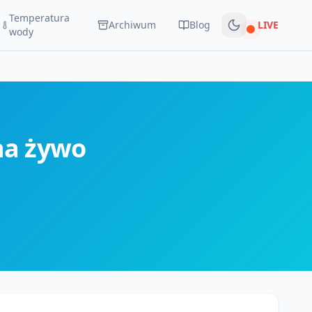
Temperatura
Archiwum
Blog
LIVE
Na żywo
wody
na żywo