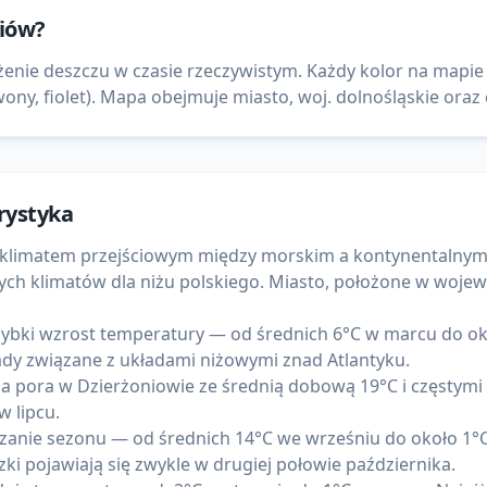
niów
?
żenie deszczu w czasie rzeczywistym. Każdy kolor na mapie
ny, fiolet). Mapa obejmuje miasto, woj. dolnośląskie oraz c
rystyka
z klimatem przejściowym między morskim a kontynentalny
wych klimatów dla niżu polskiego. Miasto, położone w woje
ybki wzrost temperatury — od średnich 6°C w marcu do oko
ady związane z układami niżowymi znad Atlantyku.
jsza pora w Dzierżoniowie ze średnią dobową 19°C i częstym
 lipcu.
anie sezonu — od średnich 14°C we wrześniu do około 1°C w
ki pojawiają się zwykle w drugiej połowie października.