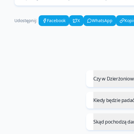
Udostępnij:
Facebook
X
WhatsApp
Kopi
Czy w Dzierżoniow
Kiedy będzie pada
Skąd pochodzą da