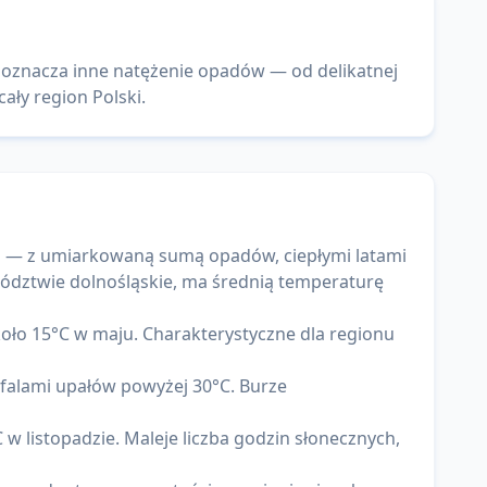
 oznacza inne natężenie opadów — od delikatnej
ały region Polski.
m — z umiarkowaną sumą opadów, ciepłymi latami
wództwie dolnośląskie, ma średnią temperaturę
ło 15°C w maju. Charakterystyczne dla regionu
i falami upałów powyżej 30°C. Burze
 listopadzie. Maleje liczba godzin słonecznych,