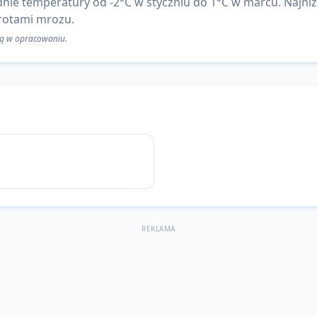
nie temperatury od -2°C w styczniu do 1°C w marcu. Najniż
rotami mrozu.
 są w opracowaniu.
REKLAMA