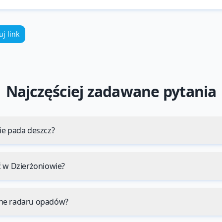
uj link
Najczęściej zadawane pytania
ie pada deszcz?
ć w Dzierżoniowie?
ne radaru opadów?