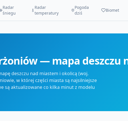
Radar
Radar
Pogoda
Biomet
śniegu
temperatury
dziś
erżoniów — mapa deszczu 
apę deszczu nad miastem i okolicą (woj.
owie, w której części miasta są najsilniejsze
we są aktualizowane co kilka minut z modelu