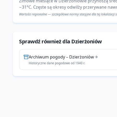
Zimowe miesiące w Dzierżoniowie przynoszą śred
−31°C. Częste są okresy odwilży przerywane naw
Wartości regionalne — szczegółowe normy stacyjne dla tej lokalizacji
Sprawdź również dla
Dzierżoniów
Archiwum pogody
–
Dzierżoniów
Historyczne dane pogodowe od 1940 r.