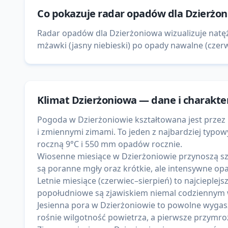
Co pokazuje
radar opadów
dla
Dzierżo
Radar opadów dla Dzierżoniowa wizualizuje natę
mżawki (jasny niebieski) po opady nawalne (czerwo
Klimat
Dzierżoniowa
— dane i charakte
Pogoda w Dzierżoniowie kształtowana jest prze
i zmiennymi zimami. To jeden z najbardziej typo
roczną 9°C i 550 mm opadów rocznie.
Wiosenne miesiące w Dzierżoniowie przynoszą sz
są poranne mgły oraz krótkie, ale intensywne op
Letnie miesiące (czerwiec–sierpień) to najcieple
popołudniowe są zjawiskiem niemal codziennym w
Jesienna pora w Dzierżoniowie to powolne wygasz
rośnie wilgotność powietrza, a pierwsze przymroz