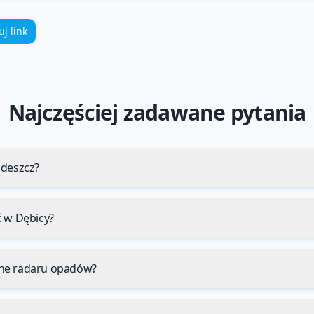
uj link
Najczęściej zadawane pytania
 deszcz?
ć w Dębicy?
ne radaru opadów?