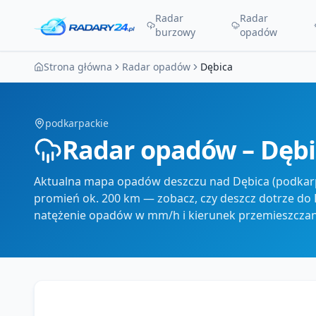
Radar
Radar
burzowy
opadów
Strona główna
Radar opadów
Dębica
podkarpackie
Radar opadów – Dęb
Aktualna mapa opadów deszczu nad Dębica (podkarp
promień ok. 200 km — zobacz, czy deszcz dotrze do D
natężenie opadów w mm/h i kierunek przemieszczani