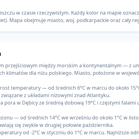
deszczu w czasie rzeczywistym. Każdy kolor na mapie oznac
let). Mapa obejmuje miasto, woj. podkarpackie oraz cały reg
a
tem przejściowym między morskim a kontynentalnym — z um
ych klimatów dla niżu polskiego. Miasto, położone w woje
rost temperatury — od średnich 6°C w marcu do około 15°C
 związane z układami niżowymi znad Atlantyku.
jsza pora w Dębicy ze średnią dobową 19°C i częstymi fala
zonu — od średnich 14°C we wrześniu do około 1°C w listop
wiają się zwykle w drugiej połowie października.
eratury od -2°C w styczniu do 1°C w marcu. Najniższe odn