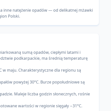
za inne natężenie opadów — od delikatnej mżawki
ion Polski.
iarkowaną sumą opadów, ciepłymi latami i
wództwie podkarpackie, ma średnią temperaturę
 w maju. Charakterystyczne dla regionu są
mi upałów powyżej 30°C. Burze popołudniowe są
adzie. Maleje liczba godzin słonecznych, rośnie
otowane wartości w regionie sięgały −31°C.