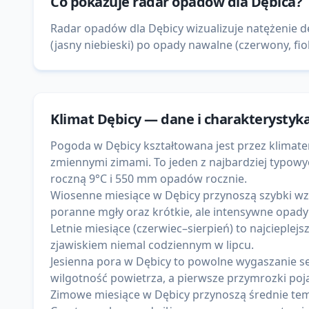
Co pokazuje
radar opadów
dla
Dębica
?
Radar opadów dla Dębicy wizualizuje natężenie 
(jasny niebieski) po opady nawalne (czerwony, fio
Klimat
Dębicy
— dane i charakterystyk
Pogoda w Dębicy kształtowana jest przez klima
zmiennymi zimami. To jeden z najbardziej typow
roczną 9°C i 550 mm opadów rocznie.
Wiosenne miesiące w Dębicy przynoszą szybki wz
poranne mgły oraz krótkie, ale intensywne opady
Letnie miesiące (czerwiec–sierpień) to najcieple
zjawiskiem niemal codziennym w lipcu.
Jesienna pora w Dębicy to powolne wygaszanie se
wilgotność powietrza, a pierwsze przymrozki poja
Zimowe miesiące w Dębicy przynoszą średnie temp