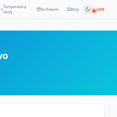
Temperatura
Archiwum
Blog
LIVE
Na żywo
wody
wo