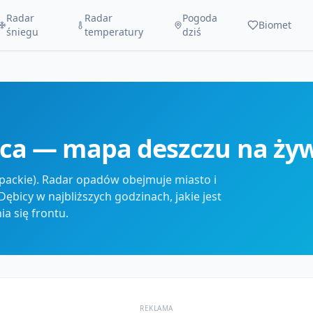
Radar
Radar
Pogoda
Biomet
śniegu
temperatury
dziś
ica — mapa deszczu na ży
ackie). Radar opadów obejmuje miasto i
ębicy w najbliższych godzinach, jakie jest
a się frontu.
REKLAMA