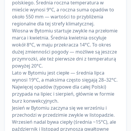
polskiego. Średnia roczna temperatura w
mieście wynosi 9°C, a roczna suma opadów to
około 550 mm — wartości to przybliżenia
regionalne dla tej strefy klimatycznej.
Wiosna w Bytomiu startuje zwykle na przełomie
marca i kwietnia. Średnia kwietnia oscyluje
wokół 8°C, w maju przekracza 14°C. To okres
dużej zmienności pogody — możliwe są jeszcze
przymrozki, ale też pierwsze dni z temperaturą
powyżej 20°C.
Lato w Bytomiu jest ciepłe — średnia lipca
wynosi 19°C, a maksima często sięgają 28–32°C.
Najwięcej opadów (typowe dla całej Polski)
przypada na lipiec i sierpień, głównie w formie
burz konwekcyjnych.
Jesień w Bytomiu zaczyna się we wrześniu i
przechodzi w przedzimie zwykle w listopadzie.
Wrzesień nadal bywa ciepły (średnia ~15°C), ale
październik i listopad przynoszą gwałtowne