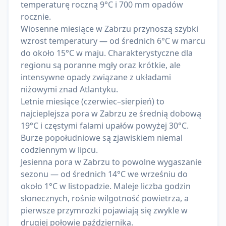
temperaturę roczną 9°C i 700 mm opadów
rocznie.
Wiosenne miesiące w Zabrzu przynoszą szybki
wzrost temperatury — od średnich 6°C w marcu
do około 15°C w maju. Charakterystyczne dla
regionu są poranne mgły oraz krótkie, ale
intensywne opady związane z układami
niżowymi znad Atlantyku.
Letnie miesiące (czerwiec–sierpień) to
najcieplejsza pora w Zabrzu ze średnią dobową
19°C i częstymi falami upałów powyżej 30°C.
Burze popołudniowe są zjawiskiem niemal
codziennym w lipcu.
Jesienna pora w Zabrzu to powolne wygaszanie
sezonu — od średnich 14°C we wrześniu do
około 1°C w listopadzie. Maleje liczba godzin
słonecznych, rośnie wilgotność powietrza, a
pierwsze przymrozki pojawiają się zwykle w
drugiej połowie października.