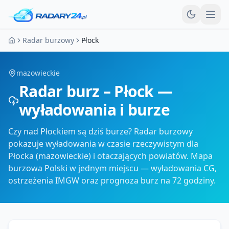
Otw
Radar burzowy
Płock
Strona główna
mazowieckie
Radar burz – Płock —
wyładowania i burze
Czy nad Płockiem są dziś burze? Radar burzowy
pokazuje wyładowania w czasie rzeczywistym dla
Płocka (mazowieckie) i otaczających powiatów. Mapa
burzowa Polski w jednym miejscu — wyładowania CG,
ostrzeżenia IMGW oraz prognoza burz na 72 godziny.