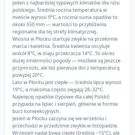
jeden z najbardziej typowych klimatów dla niżu
polskiego. Średnia roczna temperatura w
mieście wynosi 9°C, a roczna suma opadów to
około 550 mm — wartości to przybliżenia
regionalne dla tej strefy klimatycznej.
Wiosna w Płocku startuje zwykle na przełomie
marca i kwietnia. Średnia kwietnia oscyluje
wokół 8°C, w maju przekracza 14°C. To okres
dużej zmienności pogody — możliwe są jeszcze
przymrozki, ale też pierwsze dni z temperaturą
powyżej 20°C.
Lato w Płocku jest ciepłe — średnia lipca wynosi
19°C, a maksima często sięgają 28–32°C.
Najwięcej opadów (typowe dla całej Polski)
przypada na lipiec i sierpień, głównie w formie
burz konwekcyjnych.
Jesień w Płocku zaczyna się we wrześniu i
przechodzi w przedzimie zwykle w listopadzie.
Wrzesień nadal bywa ciepły (średnia ~15°C), ale