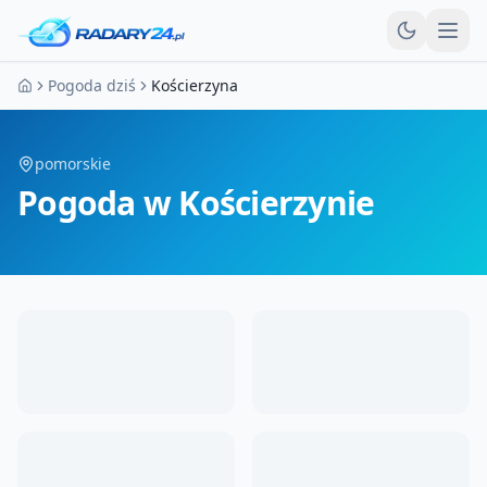
Otw
Pogoda dziś
Kościerzyna
Strona główna
pomorskie
Pogoda
w Kościerzynie