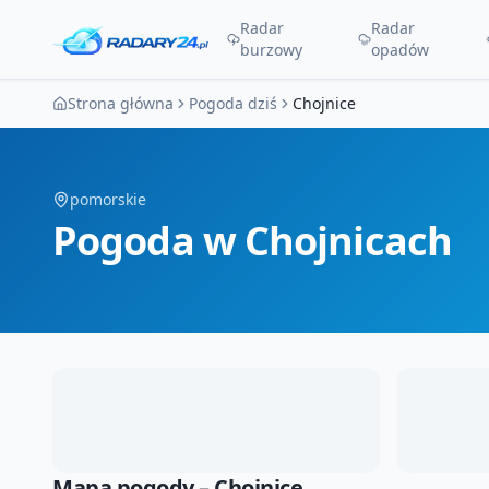
Radar
Radar
burzowy
opadów
Strona główna
Pogoda dziś
Chojnice
pomorskie
Pogoda
w Chojnicach
Mapa pogody –
Chojnice