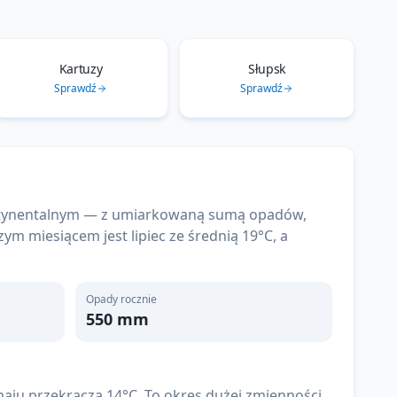
Kartuzy
Słupsk
Sprawdź
Sprawdź
kontynentalnym — z umiarkowaną sumą opadów,
zym miesiącem jest lipiec ze średnią 19°C, a
Opady rocznie
550
mm
maju przekracza 14°C. To okres dużej zmienności