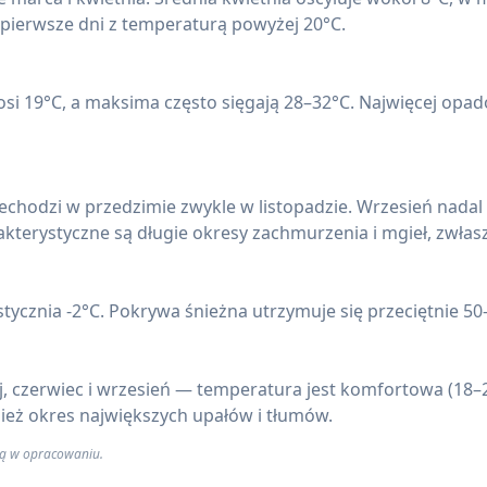
 pierwsze dni z temperaturą powyżej 20°C.
osi 19°C, a maksima często sięgają 28–32°C. Najwięcej opadów
echodzi w przedzimie zwykle w listopadzie. Wrzesień nadal b
kterystyczne są długie okresy zachmurzenia i mgieł, zwłas
tycznia -2°C. Pokrywa śnieżna utrzymuje się przeciętnie 50
, czerwiec i wrzesień — temperatura jest komfortowa (18–24
nież okres największych upałów i tłumów.
 są w opracowaniu.