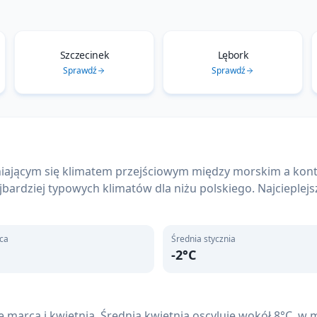
Szczecinek
Lębork
Sprawdź
Sprawdź
óżniającym się klimatem przejściowym między morskim a 
jbardziej typowych klimatów dla niżu polskiego. Najcieplejs
pca
Średnia stycznia
-2
°C
 marca i kwietnia. Średnia kwietnia oscyluje wokół 8°C, w 