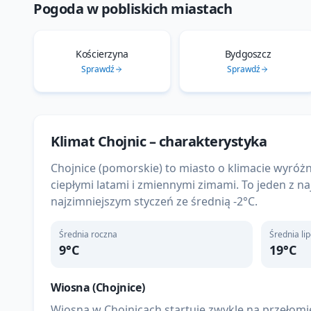
Pogoda w pobliskich miastach
Kościerzyna
Bydgoszcz
Sprawdź
Sprawdź
Klimat
Chojnic
– charakterystyka
Chojnice (pomorskie) to miasto o klimacie wyr
ciepłymi latami i zmiennymi zimami. To jeden z na
najzimniejszym styczeń ze średnią -2°C.
Średnia roczna
Średnia li
9
°C
19
°C
Wiosna (
Chojnice
)
Wiosna w Chojnicach startuje zwykle na przełomie