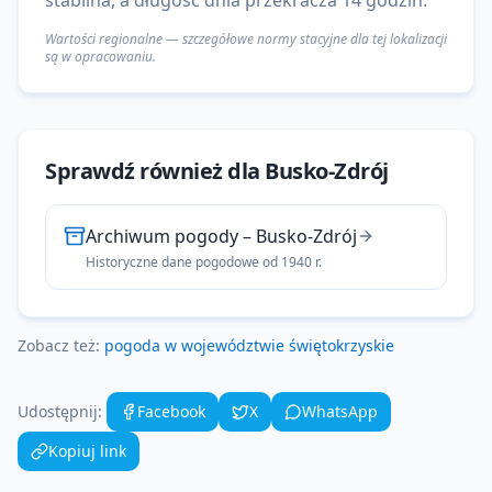
stabilna, a długość dnia przekracza 14 godzin.
Wartości regionalne — szczegółowe normy stacyjne dla tej lokalizacji
są w opracowaniu.
Sprawdź również dla
Busko-Zdrój
Archiwum pogody
–
Busko-Zdrój
Historyczne dane pogodowe od 1940 r.
Zobacz też:
pogoda w województwie
świętokrzyskie
Udostępnij:
Facebook
X
WhatsApp
Kopiuj link