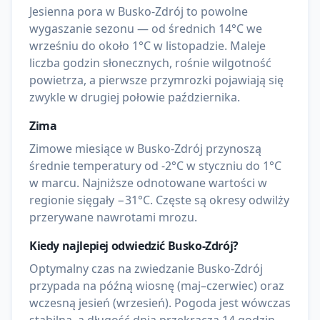
Jesienna pora w Busko-Zdrój to powolne
wygaszanie sezonu — od średnich 14°C we
wrześniu do około 1°C w listopadzie. Maleje
liczba godzin słonecznych, rośnie wilgotność
powietrza, a pierwsze przymrozki pojawiają się
zwykle w drugiej połowie października.
Zima
Zimowe miesiące w Busko-Zdrój przynoszą
średnie temperatury od -2°C w styczniu do 1°C
w marcu. Najniższe odnotowane wartości w
regionie sięgały −31°C. Częste są okresy odwilży
przerywane nawrotami mrozu.
Kiedy najlepiej odwiedzić
Busko-Zdrój
?
Optymalny czas na zwiedzanie Busko-Zdrój
przypada na późną wiosnę (maj–czerwiec) oraz
wczesną jesień (wrzesień). Pogoda jest wówczas