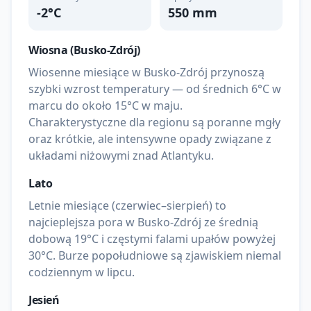
-2
°C
550
mm
Wiosna (
Busko-Zdrój
)
Wiosenne miesiące w Busko-Zdrój przynoszą
szybki wzrost temperatury — od średnich 6°C w
marcu do około 15°C w maju.
Charakterystyczne dla regionu są poranne mgły
oraz krótkie, ale intensywne opady związane z
układami niżowymi znad Atlantyku.
Lato
Letnie miesiące (czerwiec–sierpień) to
najcieplejsza pora w Busko-Zdrój ze średnią
dobową 19°C i częstymi falami upałów powyżej
30°C. Burze popołudniowe są zjawiskiem niemal
codziennym w lipcu.
Jesień