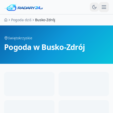
Otw
Pogoda dziś
Busko-Zdrój
Strona główna
świętokrzyskie
Pogoda
w Busko-Zdrój