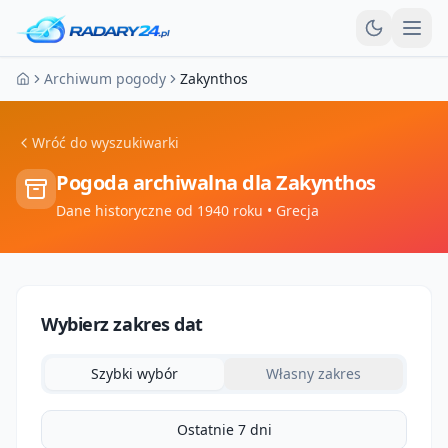
Otw
Archiwum pogody
Zakynthos
Strona główna
Wróć do wyszukiwarki
Pogoda archiwalna dla
Zakynthos
Dane historyczne od 1940 roku
• Grecja
Wybierz zakres dat
Szybki wybór
Własny zakres
Ostatnie 7 dni