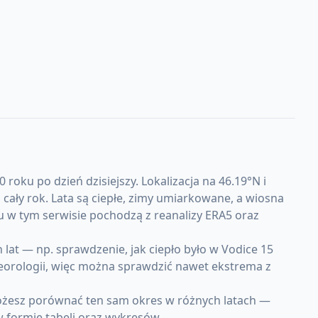
oku po dzień dzisiejszy. Lokalizacja na 46.19°N i
ły rok. Lata są ciepłe, zimy umiarkowane, a wiosna
u w tym serwisie pochodzą z reanalizy ERA5 oraz
at — np. sprawdzenie, jak ciepło było w Vodice 15
teorologii, więc można sprawdzić nawet ekstrema z
Możesz porównać ten sam okres w różnych latach —
w formie tabeli oraz wykresów.