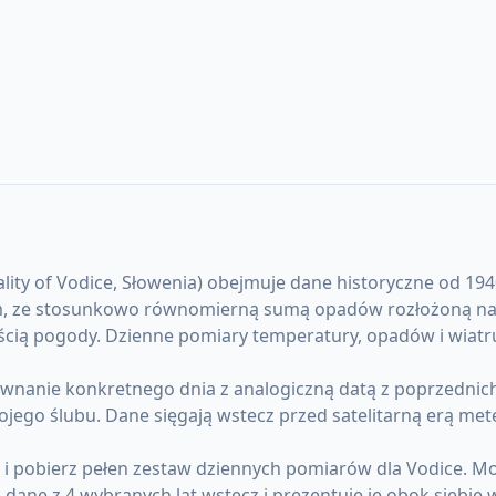
y of Vodice, Słowenia) obejmuje dane historyczne od 1940 r
m, ze stosunkowo równomierną sumą opadów rozłożoną na ca
ością pogody. Dzienne pomiary temperatury, opadów i wiatr
anie konkretnego dnia z analogiczną datą z poprzednich l
ojego ślubu. Dane sięgają wstecz przed satelitarną erą me
) i pobierz pełen zestaw dziennych pomiarów dla Vodice. 
ane z 4 wybranych lat wstecz i prezentuje je obok siebie 