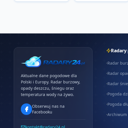
Radary
Radar bur
Radar opa
Aktualne dane pogodowe dla
Polski i Europy. Radar burzowy,
Radar śni
opady deszczu, śniegu oraz
Pogoda dz
temperatura wody na żywo.
Pogoda dł
Obserwuj nas na
Facebooku
Archiwum
kontakt@radary24.pl