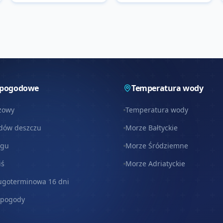
 pogodowe
Temperatura wody
zowy
Temperatura wody
dów deszczu
Morze Bałtyckie
egu
Morze Śródziemne
iś
Morze Adriatyckie
ugoterminowa 16 dni
 pogody