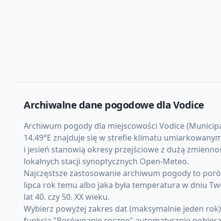
Archiwalne dane pogodowe dla
Vodice
Archiwum pogody dla miejscowości Vodice (Municipalit
14.49°E znajduje się w strefie klimatu umiarkowany
i jesień stanowią okresy przejściowe z dużą zmienn
lokalnych stacji synoptycznych Open-Meteo.
Najczęstsze zastosowanie archiwum pogody to porówn
lipca rok temu albo jaka była temperatura w dniu Tw
lat 40. czy 50. XX wieku.
Wybierz powyżej zakres dat (maksymalnie jeden rok
funkcja "Porównanie roczne" automatycznie pobiera d