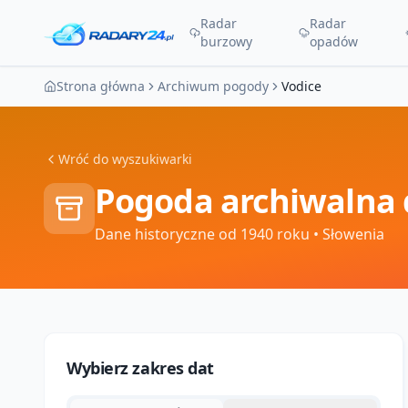
Radar
Radar
burzowy
opadów
Strona główna
Archiwum pogody
Vodice
Wróć do wyszukiwarki
Pogoda archiwalna 
Dane historyczne od 1940 roku
• Słowenia
Wybierz zakres dat