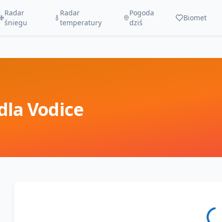
Radar
Radar
Pogoda
Biomet
śniegu
temperatury
dziś
dla
Vodice