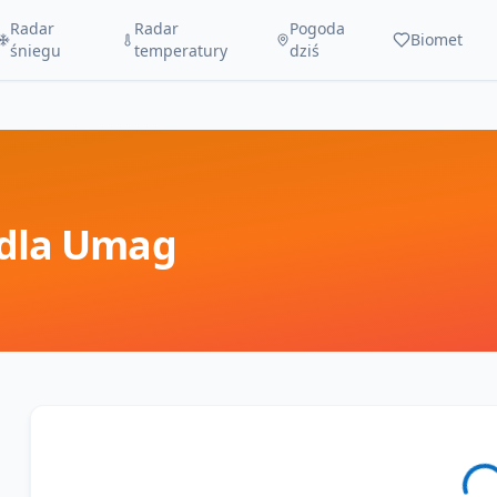
Radar
Radar
Pogoda
Biomet
śniegu
temperatury
dziś
dla
Umag