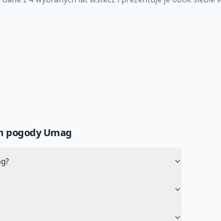
um pogody
Umag
ag?