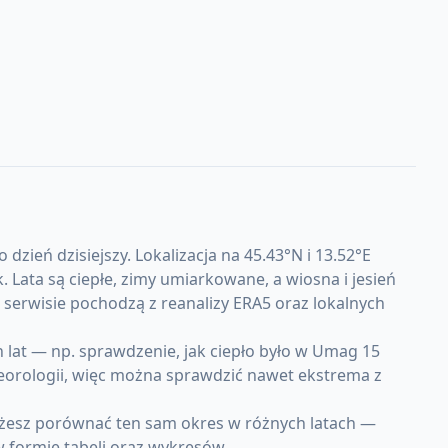
ień dzisiejszy. Lokalizacja na 45.43°N i 13.52°E
ata są ciepłe, zimy umiarkowane, a wiosna i jesień
serwisie pochodzą z reanalizy ERA5 oraz lokalnych
lat — np. sprawdzenie, jak ciepło było w Umag 15
teorologii, więc można sprawdzić nawet ekstrema z
ożesz porównać ten sam okres w różnych latach —
w formie tabeli oraz wykresów.