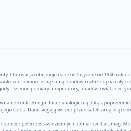
y, Chorwacja) obejmuje dane historyczne od 1940 roku po dz
osunkowo równomierną sumą opadów rozłożoną na cały rok. L
ody. Dzienne pomiary temperatury, opadów i wiatru w tym 
nanie konkretnego dnia z analogiczną datą z poprzednich 
ojego ślubu. Dane sięgają wstecz przed satelitarną erą me
) i pobierz pełen zestaw dziennych pomiarów dla Umag. M
ane z 4 wybranych lat wstecz i prezentuje je obok siebie 