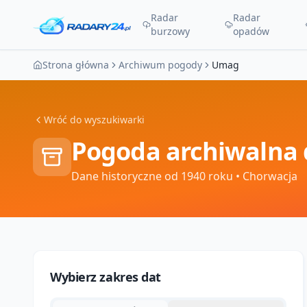
Radar
Radar
burzowy
opadów
Strona główna
Archiwum pogody
Umag
Wróć do wyszukiwarki
Pogoda archiwalna 
Dane historyczne od 1940 roku
• Chorwacja
Wybierz zakres dat