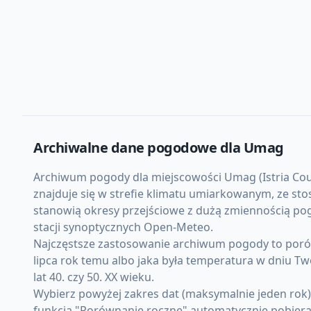
Archiwalne dane pogodowe dla
Umag
Archiwum pogody dla miejscowości Umag (Istria Count
znajduje się w strefie klimatu umiarkowanym, ze st
stanowią okresy przejściowe z dużą zmiennością pog
stacji synoptycznych Open-Meteo.
Najczęstsze zastosowanie archiwum pogody to porów
lipca rok temu albo jaka była temperatura w dniu Tw
lat 40. czy 50. XX wieku.
Wybierz powyżej zakres dat (maksymalnie jeden rok
funkcja "Porównanie roczne" automatycznie pobiera d