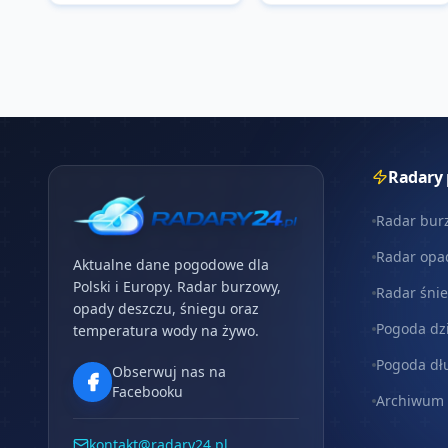
Radary
Radar bur
Radar opa
Aktualne dane pogodowe dla
Polski i Europy. Radar burzowy,
Radar śni
opady deszczu, śniegu oraz
Pogoda dz
temperatura wody na żywo.
Pogoda dł
Obserwuj nas na
Facebooku
Archiwum
kontakt@radary24.pl