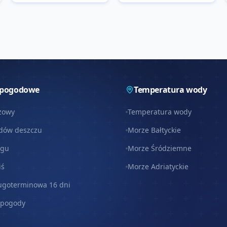
 pogodowe
Temperatura wody
zowy
Temperatura wody
dów deszczu
Morze Bałtyckie
egu
Morze Śródziemne
iś
Morze Adriatyckie
ugoterminowa 16 dni
 pogody