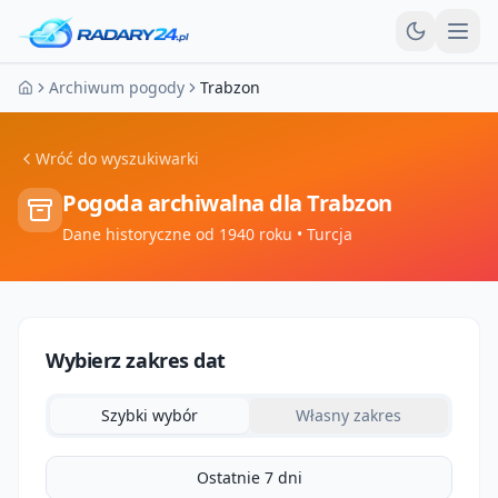
Otw
Archiwum pogody
Trabzon
Strona główna
Wróć do wyszukiwarki
Pogoda archiwalna dla
Trabzon
Dane historyczne od 1940 roku
• Turcja
Wybierz zakres dat
Szybki wybór
Własny zakres
Ostatnie 7 dni