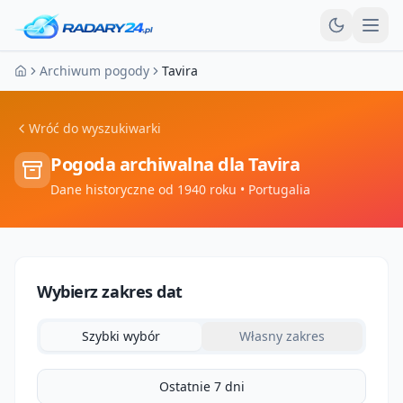
Otw
Archiwum pogody
Tavira
Strona główna
Wróć do wyszukiwarki
Pogoda archiwalna dla
Tavira
Dane historyczne od 1940 roku
• Portugalia
Wybierz zakres dat
Szybki wybór
Własny zakres
Ostatnie 7 dni