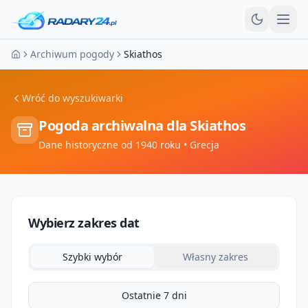
Otw
Archiwum pogody
Skiathos
Strona główna
Wróć do wyszukiwarki
Pogoda archiwalna dla
Skiathos
Dane historyczne od 1940 roku
• Grecja
Wybierz zakres dat
Szybki wybór
Własny zakres
Ostatnie 7 dni