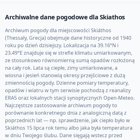
Archiwalne dane pogodowe dla
Skiathos
Archiwum pogody dla miejscowości Skiáthos
(Thessaly, Grecja) obejmuje dane historyczne od 1940
roku po dzień dzisiejszy. Lokalizacja na 39.16°N i
23.49°E znajduje się w strefie klimatu umiarkowanym,
ze stosunkowo równomierną sumą opadów rozłożoną
na cały rok. Lata są ciepłe, zimy umiarkowane, a
wiosna i jesień stanowią okresy przejściowe z dużą
zmiennością pogody. Dzienne pomiary temperatury,
opadów i wiatru w tym serwisie pochodzą z reanalizy
ERA5 oraz lokalnych stacji synoptycznych Open-Meteo.
Najczęstsze zastosowanie archiwum pogody to
porównanie konkretnego dnia z analogiczną datą z
poprzednich lat — np. sprawdzenie, jak ciepło było w
Skiáthos 15 lipca rok temu albo jaka była temperatura
w dniu Twojego ślubu. Dane sięgają wstecz przed