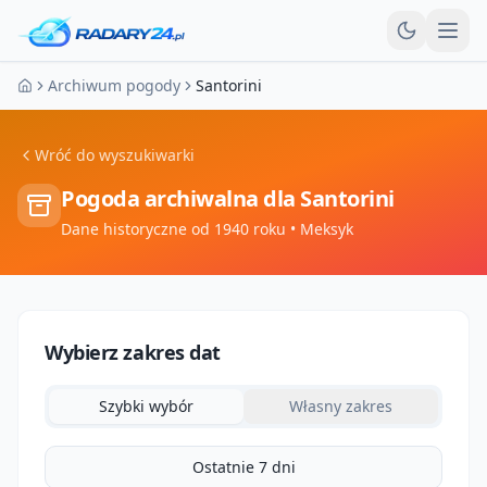
Otw
Archiwum pogody
Santorini
Strona główna
Wróć do wyszukiwarki
Pogoda archiwalna dla
Santorini
Dane historyczne od 1940 roku
• Meksyk
Wybierz zakres dat
Szybki wybór
Własny zakres
Ostatnie 7 dni