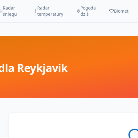
Radar
Radar
Pogoda
Biomet
śniegu
temperatury
dziś
dla
Reykjavik