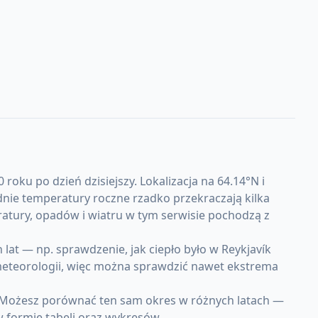
ku po dzień dzisiejszy. Lokalizacja na 64.14°N i
dnie temperatury roczne rzadko przekraczają kilka
atury, opadów i wiatru w tym serwisie pochodzą z
at — np. sprawdzenie, jak ciepło było w Reykjavík
 meteorologii, więc można sprawdzić nawet ekstrema
. Możesz porównać ten sam okres w różnych latach —
w formie tabeli oraz wykresów.