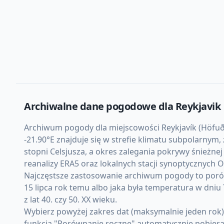
Archiwalne dane pogodowe dla
Reykjavik
Archiwum pogody dla miejscowości Reykjavík (Höfuðbo
-21.90°E znajduje się w strefie klimatu subpolarnym
stopni Celsjusza, a okres zalegania pokrywy śnieżn
reanalizy ERA5 oraz lokalnych stacji synoptycznych
Najczęstsze zastosowanie archiwum pogody to porówn
15 lipca rok temu albo jaka była temperatura w dni
z lat 40. czy 50. XX wieku.
Wybierz powyżej zakres dat (maksymalnie jeden rok)
funkcja "Porównanie roczne" automatycznie pobiera d