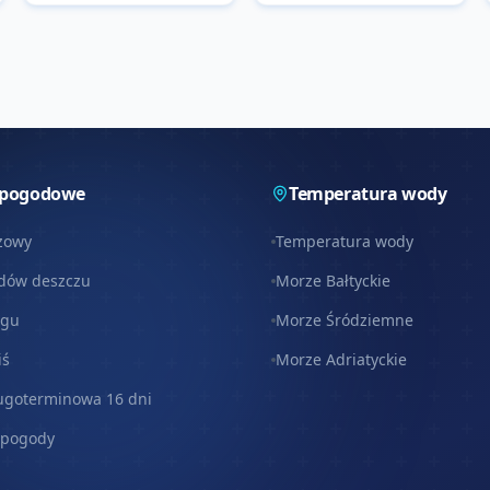
 pogodowe
Temperatura wody
zowy
Temperatura wody
dów deszczu
Morze Bałtyckie
egu
Morze Śródziemne
iś
Morze Adriatyckie
ugoterminowa 16 dni
 pogody