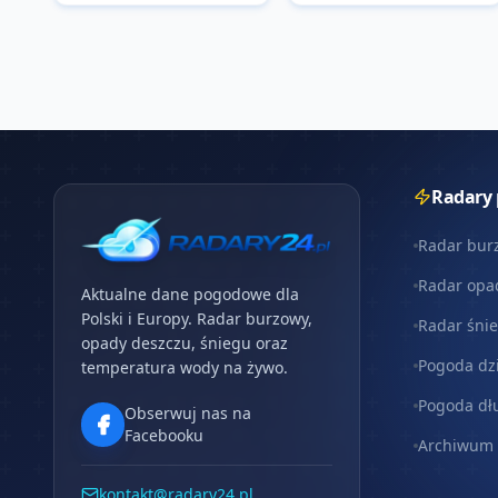
Radary
Radar bur
Radar opa
Aktualne dane pogodowe dla
Polski i Europy. Radar burzowy,
Radar śni
opady deszczu, śniegu oraz
Pogoda dz
temperatura wody na żywo.
Pogoda dł
Obserwuj nas na
Facebooku
Archiwum
kontakt@radary24.pl