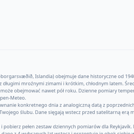
rgarsvæðið, Islandia) obejmuje dane historyczne od 1940 ro
, z długimi mroźnymi zimami i krótkim, chłodnym latem. Śre
ej może obejmować nawet pół roku. Dzienne pomiary temper
 Open-Meteo.
anie konkretnego dnia z analogiczną datą z poprzednich l
u Twojego ślubu. Dane sięgają wstecz przed satelitarną erą
 i pobierz pełen zestaw dziennych pomiarów dla Reykjavík
ane z 4 wybranych lat wstecz i prezentuje je obok siebie 