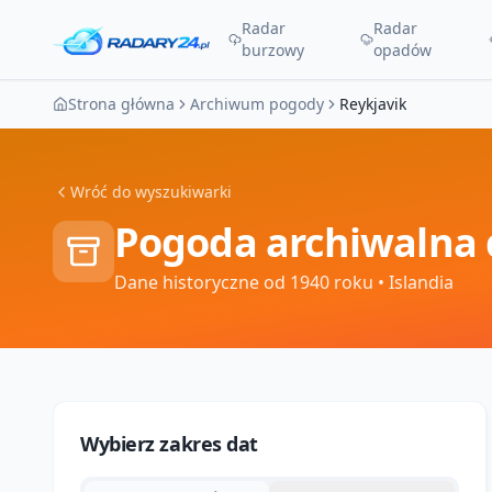
Radar
Radar
burzowy
opadów
Strona główna
Archiwum pogody
Reykjavik
Wróć do wyszukiwarki
Pogoda archiwalna 
Dane historyczne od 1940 roku
• Islandia
Wybierz zakres dat