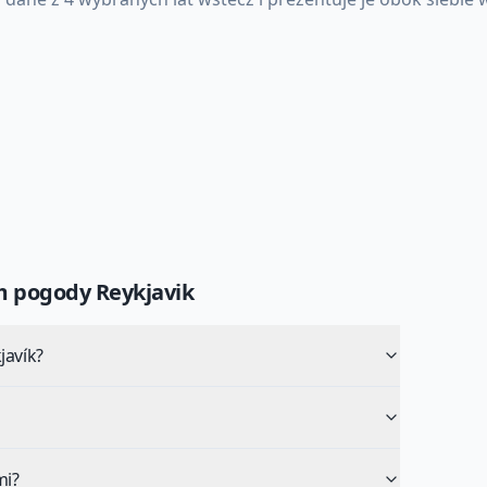
um pogody
Reykjavik
javík?
mi?