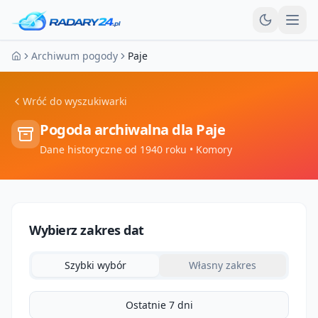
Otw
Archiwum pogody
Paje
Strona główna
Wróć do wyszukiwarki
Pogoda archiwalna dla
Paje
Dane historyczne od 1940 roku
• Komory
Wybierz zakres dat
Szybki wybór
Własny zakres
Ostatnie 7 dni