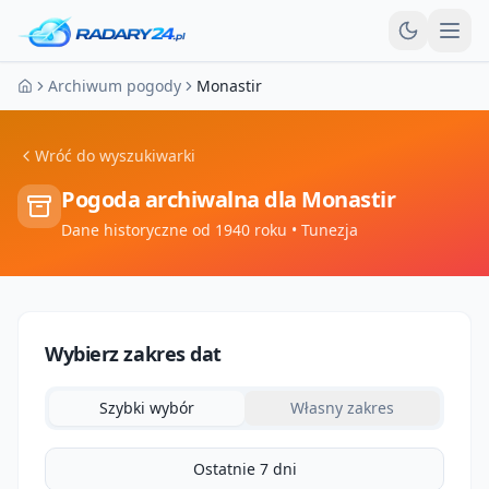
Otw
Archiwum pogody
Monastir
Strona główna
Wróć do wyszukiwarki
Pogoda archiwalna dla
Monastir
Dane historyczne od 1940 roku
• Tunezja
Wybierz zakres dat
Szybki wybór
Własny zakres
Ostatnie 7 dni