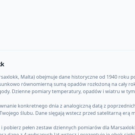
kk
lokk, Malta) obejmuje dane historyczne od 1940 roku po dz
osunkowo równomierną sumą opadów rozłożoną na cały rok. L
ody. Dzienne pomiary temperatury, opadów i wiatru w tym 
anie konkretnego dnia z analogiczną datą z poprzednich l
u Twojego ślubu. Dane sięgają wstecz przed satelitarną erą
) i pobierz pełen zestaw dziennych pomiarów dla Marsaxlo
 dane z 4 wybranych lat wstecz i prezentuje je obok siebi