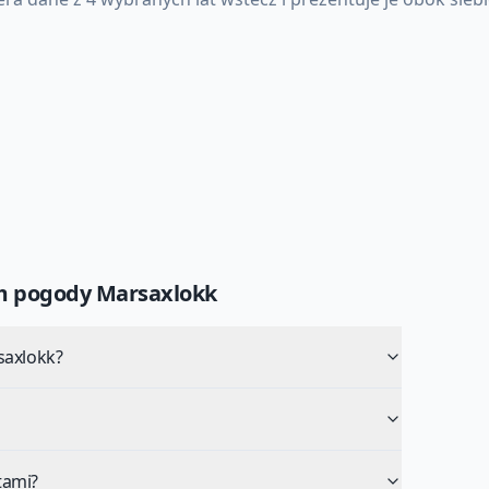
um pogody
Marsaxlokk
saxlokk?
tami?