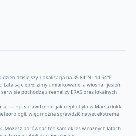
ień dzisiejszy. Lokalizacja na 35.84°N i 14.54°E
ata są ciepłe, zimy umiarkowane, a wiosna i jesień
serwisie pochodzą z reanalizy ERA5 oraz lokalnych
at — np. sprawdzenie, jak ciepło było w Marsaxlokk
 meteorologii, więc można sprawdzić nawet ekstrema
kk. Możesz porównać ten sam okres w różnych latach
e w formie tabeli oraz wykresów.