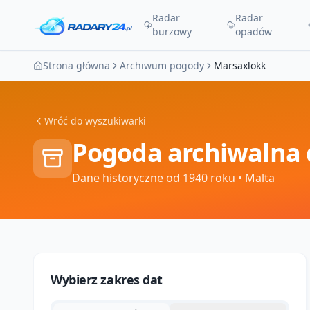
Radar
Radar
burzowy
opadów
Strona główna
Archiwum pogody
Marsaxlokk
Wróć do wyszukiwarki
Pogoda archiwalna 
Dane historyczne od 1940 roku
• Malta
Wybierz zakres dat