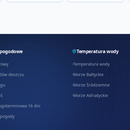
 pogodowe
Temperatura wody
zowy
Temperatura wody
dów deszczu
Morze Bałtyckie
egu
Morze Śródziemne
iś
Morze Adriatyckie
ugoterminowa 16 dni
 pogody