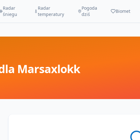
Radar
Radar
Pogoda
Biomet
śniegu
temperatury
dziś
dla
Marsaxlokk