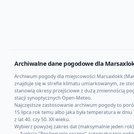
Archiwalne dane pogodowe dla
Marsaxlo
Archiwum pogody dla miejscowości Marsaxlokk (Marsax
znajduje się w strefie klimatu umiarkowanym, ze st
stanowią okresy przejściowe z dużą zmiennością pog
stacji synoptycznych Open-Meteo.
Najczęstsze zastosowanie archiwum pogody to porówn
15 lipca rok temu albo jaka była temperatura w dni
z lat 40. czy 50. XX wieku.
Wybierz powyżej zakres dat (maksymalnie jeden rok
— funkcja "Porównanie roczne" automatycznie pobiera