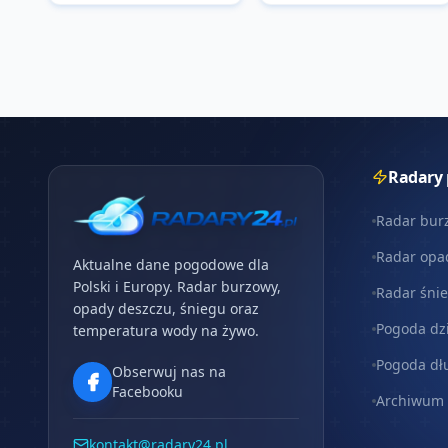
Radary
Radar bur
Radar opa
Aktualne dane pogodowe dla
Polski i Europy. Radar burzowy,
Radar śni
opady deszczu, śniegu oraz
Pogoda dz
temperatura wody na żywo.
Pogoda dł
Obserwuj nas na
Facebooku
Archiwum
kontakt@radary24.pl