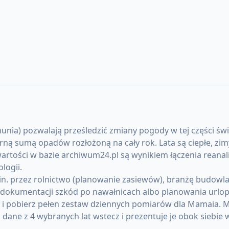
a) pozwalają prześledzić zmiany pogody w tej części świat
sumą opadów rozłożoną na cały rok. Lata są ciepłe, zimy
artości w bazie archiwum24.pl są wynikiem łączenia reanal
logii.
 przez rolnictwo (planowanie zasiewów), branżę budowlaną 
okumentacji szkód po nawałnicach albo planowania urlopó
) i pobierz pełen zestaw dziennych pomiarów dla Mamaia.
ane z 4 wybranych lat wstecz i prezentuje je obok siebie 