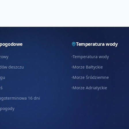
 pogodowe
Temperatura wody
zowy
Temperatura wody
dów deszczu
Morze Bałtyckie
egu
Morze Śródziemne
iś
Morze Adriatyckie
ugoterminowa 16 dni
 pogody