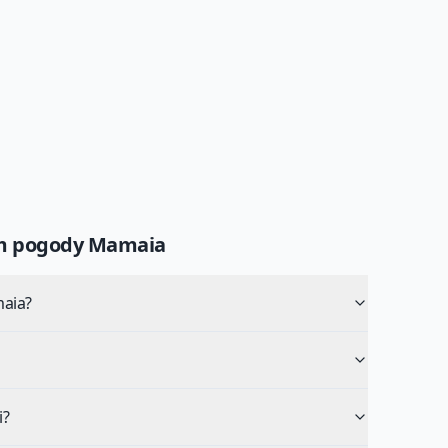
um pogody
Mamaia
maia?
i?