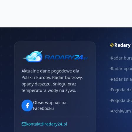
Radary
Radar bur
Radar opa
Aktualne dane pogodowe dla
Polski i Europy. Radar burzowy,
Radar śni
opady deszczu, śniegu oraz
Pogoda dz
temperatura wody na żywo.
Pogoda dł
Obserwuj nas na
Facebooku
Archiwum
kontakt@radary24.pl