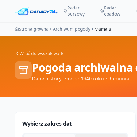
Radar
Radar
burzowy
opadów
Strona główna
Archiwum pogody
Mamaia
Wróć do wyszukiwarki
Pogoda archiwalna 
Dane historyczne od 1940 roku
• Rumunia
Wybierz zakres dat