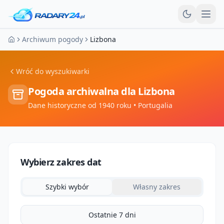
Otw
Archiwum pogody
Lizbona
Strona główna
Wróć do wyszukiwarki
Pogoda archiwalna dla
Lizbona
Dane historyczne od 1940 roku
• Portugalia
Wybierz zakres dat
Szybki wybór
Własny zakres
Ostatnie 7 dni