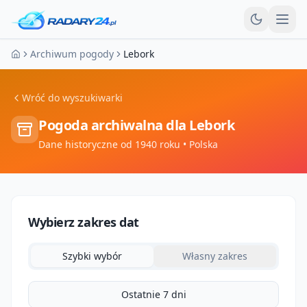
Otw
Archiwum pogody
Lebork
Strona główna
Wróć do wyszukiwarki
Pogoda archiwalna dla
Lebork
Dane historyczne od 1940 roku
• Polska
Wybierz zakres dat
Szybki wybór
Własny zakres
Ostatnie 7 dni