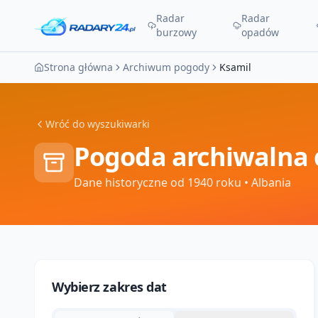
Radar
Radar
burzowy
opadów
Strona główna
Archiwum pogody
Ksamil
Wróć do wyszukiwarki
Pogoda archiwalna 
Dane historyczne od 1940 roku
• Albania
Wybierz zakres dat