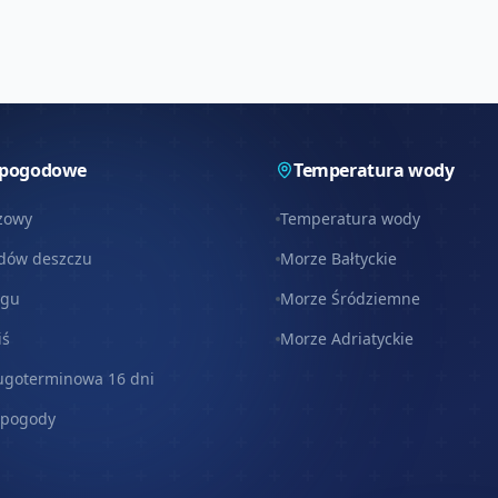
 pogodowe
Temperatura wody
zowy
Temperatura wody
dów deszczu
Morze Bałtyckie
egu
Morze Śródziemne
iś
Morze Adriatyckie
ugoterminowa 16 dni
 pogody