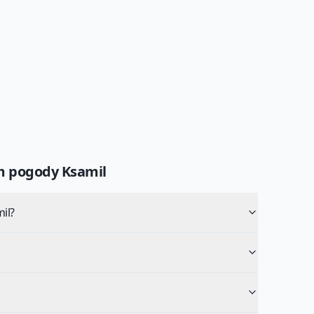
um pogody
Ksamil
il?