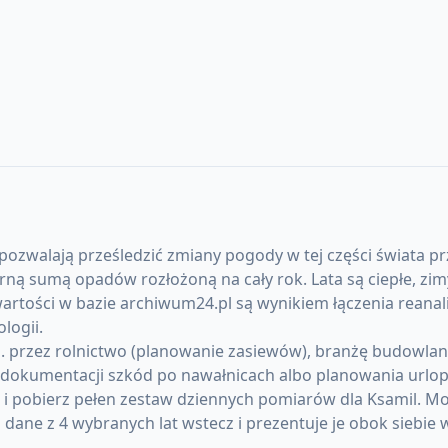
 pozwalają prześledzić zmiany pogody w tej części świata prz
sumą opadów rozłożoną na cały rok. Lata są ciepłe, zimy
artości w bazie archiwum24.pl są wynikiem łączenia reanal
logii.
 przez rolnictwo (planowanie zasiewów), branżę budowlaną (
okumentacji szkód po nawałnicach albo planowania urlopó
) i pobierz pełen zestaw dziennych pomiarów dla Ksamil. 
ane z 4 wybranych lat wstecz i prezentuje je obok siebie 