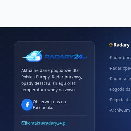
Radary
Radar bur
Radar opa
Aktualne dane pogodowe dla
Polski i Europy. Radar burzowy,
Radar śni
opady deszczu, śniegu oraz
Pogoda dz
temperatura wody na żywo.
Pogoda dł
Obserwuj nas na
Facebooku
Archiwum
kontakt@radary24.pl