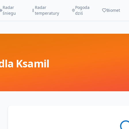
Radar
Radar
Pogoda
Biomet
śniegu
temperatury
dziś
dla
Ksamil