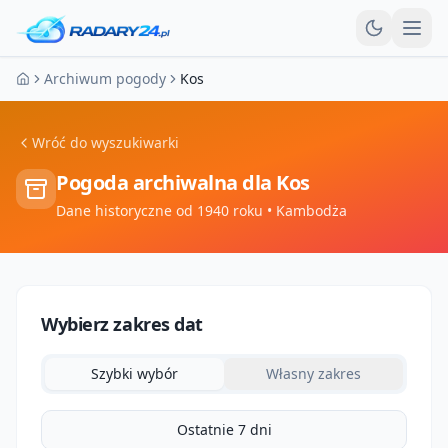
Otw
Archiwum pogody
Kos
Strona główna
Wróć do wyszukiwarki
Pogoda archiwalna dla
Kos
Dane historyczne od 1940 roku
• Kambodża
Wybierz zakres dat
Szybki wybór
Własny zakres
Ostatnie 7 dni