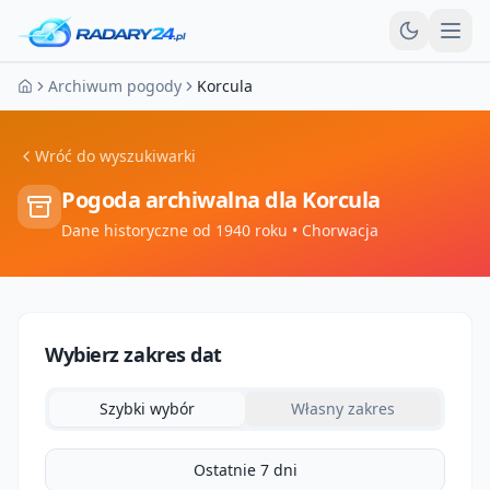
Otw
Archiwum pogody
Korcula
Strona główna
Wróć do wyszukiwarki
Pogoda archiwalna dla
Korcula
Dane historyczne od 1940 roku
• Chorwacja
Wybierz zakres dat
Szybki wybór
Własny zakres
Ostatnie 7 dni