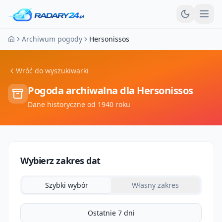
Otw
Archiwum pogody
Hersonissos
Strona główna
Wróć do wyszukiwarki
Pogoda archiwalna dla
Hersonissos
Dane historyczne od 1940 roku
Wybierz zakres dat
Szybki wybór
Własny zakres
Ostatnie 7 dni