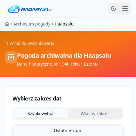
Otw
Archiwum pogody
Haapsalu
Strona główna
Wróć do wyszukiwarki
Pogoda archiwalna dla
Haapsalu
Dane historyczne od 1940 roku
• Estonia
Wybierz zakres dat
Szybki wybór
Własny zakres
Ostatnie 7 dni