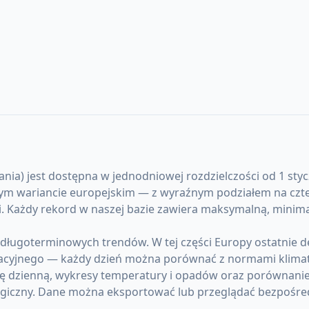
ia) jest dostępna w jednodniowej rozdzielczości od 1 stycz
zym wariancie europejskim — z wyraźnym podziałem na czte
atami. Każdy rekord w naszej bazie zawiera maksymalną, mi
 długoterminowych trendów. W tej części Europy ostatnie 
acyjnego — każdy dzień można porównać z normami klima
lę dzienną, wykresy temperatury i opadów oraz porównanie
giczny. Dane można eksportować lub przeglądać bezpośre