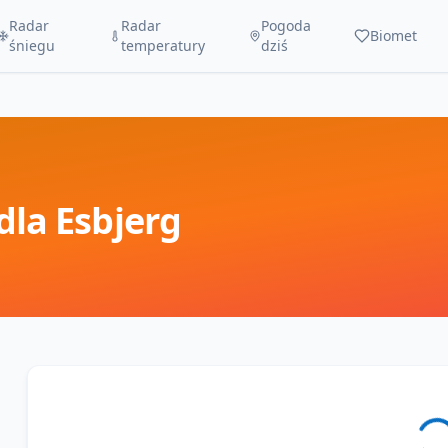
Radar
Radar
Pogoda
Biomet
śniegu
temperatury
dziś
dla
Esbjerg