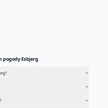
um pogody
Esbjerg
erg?
?