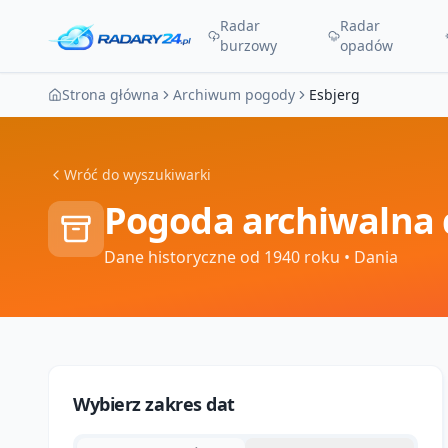
Radar
Radar
burzowy
opadów
Strona główna
Archiwum pogody
Esbjerg
Wróć do wyszukiwarki
Pogoda archiwalna 
Dane historyczne od 1940 roku
• Dania
Wybierz zakres dat