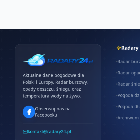
Radary
Radar bur
Radar opa
Aktualne dane pogodowe dla
Polski i Europy. Radar burzowy,
Radar śni
opady deszczu, śniegu oraz
Pogoda dz
temperatura wody na żywo.
Pogoda dł
Obserwuj nas na
Facebooku
Archiwum
kontakt@radary24.pl