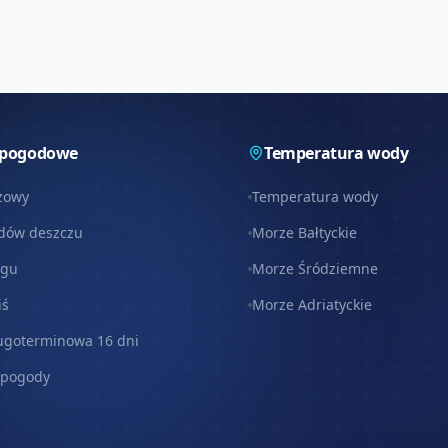
 pogodowe
Temperatura wody
zowy
Temperatura wody
dów deszczu
Morze Bałtyckie
egu
Morze Śródziemne
iś
Morze Adriatyckie
ugoterminowa 16 dni
 pogody