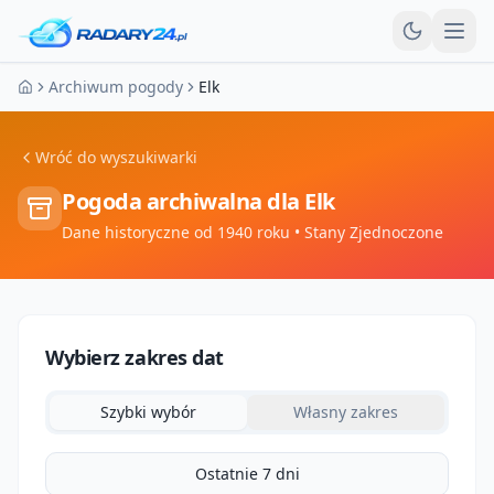
Otw
Archiwum pogody
Elk
Strona główna
Wróć do wyszukiwarki
Pogoda archiwalna dla
Elk
Dane historyczne od 1940 roku
• Stany Zjednoczone
Wybierz zakres dat
Szybki wybór
Własny zakres
Ostatnie 7 dni