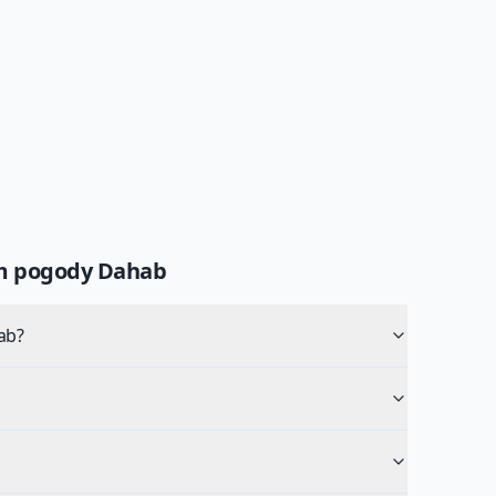
um pogody
Dahab
ab?