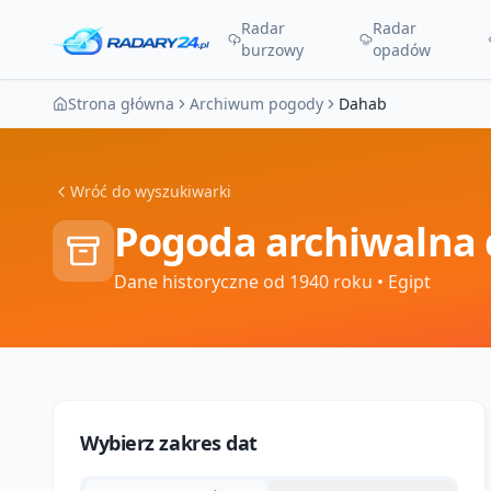
Radar
Radar
burzowy
opadów
Strona główna
Archiwum pogody
Dahab
Wróć do wyszukiwarki
Pogoda archiwalna 
Dane historyczne od 1940 roku
• Egipt
Wybierz zakres dat