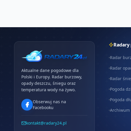
Radary
Radar bur
Radar opa
Aktualne dane pogodowe dla
Polski i Europy. Radar burzowy,
Radar śni
opady deszczu, śniegu oraz
Pogoda dz
temperatura wody na żywo.
Pogoda dł
Obserwuj nas na
Facebooku
Archiwum
kontakt@radary24.pl