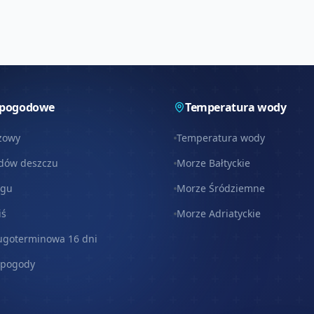
 pogodowe
Temperatura wody
zowy
Temperatura wody
dów deszczu
Morze Bałtyckie
egu
Morze Śródziemne
iś
Morze Adriatyckie
ugoterminowa 16 dni
 pogody