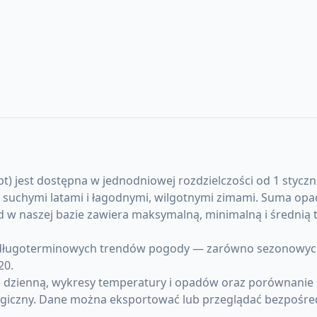
) jest dostępna w jednodniowej rozdzielczości od 1 stycznia
i, suchymi latami i łagodnymi, wilgotnymi zimami. Suma op
rd w naszej bazie zawiera maksymalną, minimalną i średn
ługoterminowych trendów pogody — zarówno sezonowych an
20.
 dzienną, wykresy temperatury i opadów oraz porównanie 
giczny. Dane można eksportować lub przeglądać bezpośre