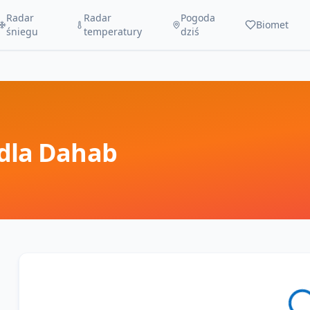
Radar
Radar
Pogoda
Biomet
śniegu
temperatury
dziś
dla
Dahab