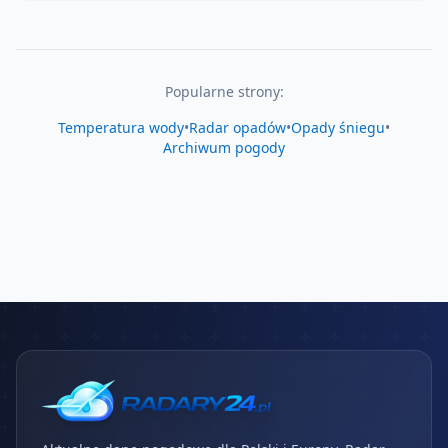
Popularne strony:
Temperatura wody
•
Radar opadów
•
Opady śniegu
•
Archiwum pogody