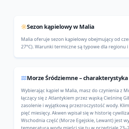
Sezon kąpielowy w
Malia
Malia oferuje sezon kąpielowy obejmujący od czer
27°C). Warunki termiczne są typowe dla regionu i 
Morze Śródziemne
– charakterystyk
Wybierając kąpiel w Malia, masz do czynienia z
łączący się z Atlantykiem przez wąską Cieśninę 
zasolenie i wyjątkową przezroczystość wody. Klim
pięć miesięcy. Akwen wpisał się w historię cywili
Wschodnia część (Morze Egejskie, Lewant) jest wyr
temperatura wody mieści się tu w przedziale 23–2