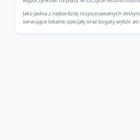
wypoczynkowi na plaży. W szczycie sezonu można
Jako jedna z najbardziej rozpoznawalnych destyna
serwujące lokalne specjały oraz bogaty wybór atra