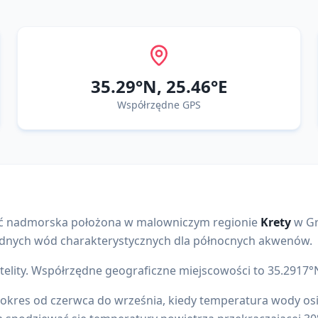
35.29
°N,
25.46
°E
Współrzędne GPS
ć nadmorska położona w malowniczym regionie
Krety
w
Gr
dnych wód charakterystycznych dla północnych akwenów
.
elity.
Współrzędne geograficzne miejscowości to
35.2917
°
o okres od czerwca do września, kiedy temperatura wody os