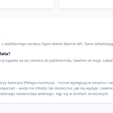
?
 z satelitarnego serwisu Open-Meteo Marine API. Dane odświeżają
Malia?
rzypada na od czerwca do października, lokalnie od maja. Lokalni
y świecące (Pelagia noctiluca) – licznie występują w sierpniu i 
poparzeń – woda nie chłodzi tak skutecznie, jak się wydaje. Lokaln
kalnego ratownictwa wodnego i kąp się w strefach strzeżonych.