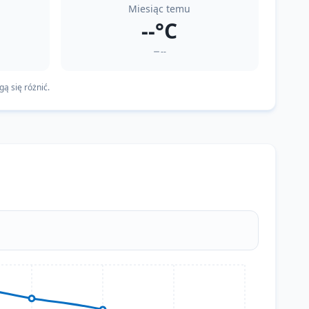
Miesiąc temu
--°C
--
ą się różnić.