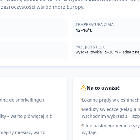
rzezroczystości wśród mórz Europy.
TEMPERATURA ZIMA
13–16°C
PRZEJRZYSTOŚĆ
wysoka, zwykle 15–30 m – jedna z na
Na co uważać
ne do snorkellingu i
•
Lokalne prądy w cieśninach
•
Meduzy świecące (Pelagia no
ity – warto pić więcej niż
wschodnim wybrzeżu Hiszpa
•
Silne nasłonecznienie i ryz
niejszy miesiąc, warto
wydaje.