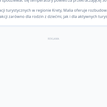
 spodziewać się temperatury powietrza przekraczającej 30
cji turystycznych w regionie Krety, Malia oferuje rozbudow
kcji zarówno dla rodzin z dziećmi, jak i dla aktywnych tury
REKLAMA