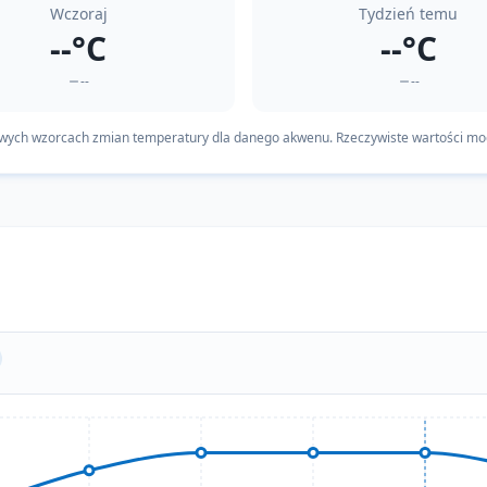
Wczoraj
Tydzień temu
--°C
--°C
--
--
owych wzorcach zmian temperatury dla danego akwenu. Rzeczywiste wartości mog
Teraz