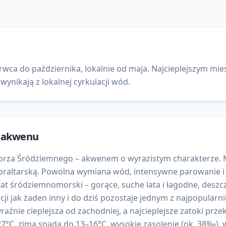
wca do października, lokalnie od maja. Najcieplejszym mies
wynikają z lokalnej cyrkulacji wód.
a akwenu
 Morza Śródziemnego – akwenem o wyrazistym charakterze
Gibraltarską. Powolna wymiana wód, intensywne parowanie i
at śródziemnomorski – gorące, suche lata i łagodne, deszc
zacji jak żaden inny i do dziś pozostaje jednym z najpopula
aźnie cieplejsza od zachodniej, a najcieplejsze zatoki przek
7°C, zimą spada do 13–16°C. wysokie zasolenie (ok. 38‰), w