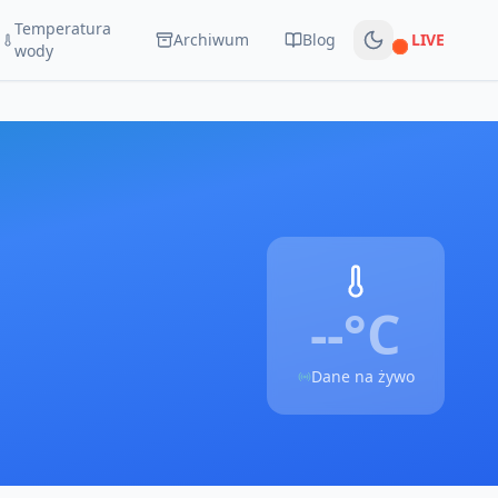
Temperatura
Archiwum
Blog
LIVE
Na żywo
wody
--°
C
Dane na żywo