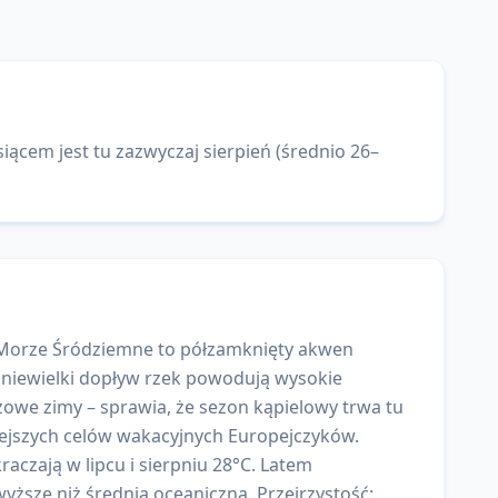
iącem jest tu zazwyczaj sierpień (średnio 26–
. Morze Śródziemne to półzamknięty akwen
 niewielki dopływ rzek powodują wysokie
zowe zimy – sprawia, że sezon kąpielowy trwa tu
rniejszych celów wakacyjnych Europejczyków.
raczają w lipcu i sierpniu 28°C. Latem
yższe niż średnia oceaniczna. Przejrzystość: