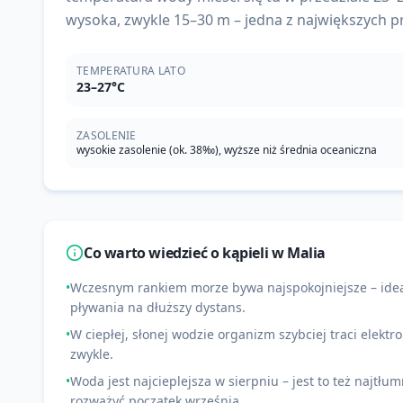
wysoka, zwykle 15–30 m – jedna z największych p
TEMPERATURA LATO
23–27°C
ZASOLENIE
wysokie zasolenie (ok. 38‰), wyższe niż średnia oceaniczna
Co warto wiedzieć o kąpieli w
Malia
•
Wczesnym rankiem morze bywa najspokojniejsze – ideal
pływania na dłuższy dystans.
•
W ciepłej, słonej wodzie organizm szybciej traci elektrol
zwykle.
•
Woda jest najcieplejsza w sierpniu – jest to też najtłum
rozważyć początek września.