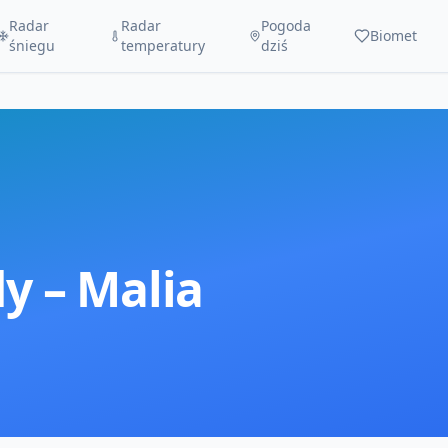
Radar
Radar
Pogoda
Biomet
śniegu
temperatury
dziś
y –
Malia