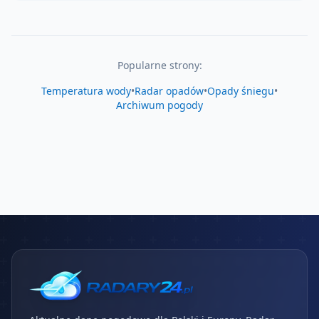
Popularne strony:
Temperatura wody
•
Radar opadów
•
Opady śniegu
•
Archiwum pogody