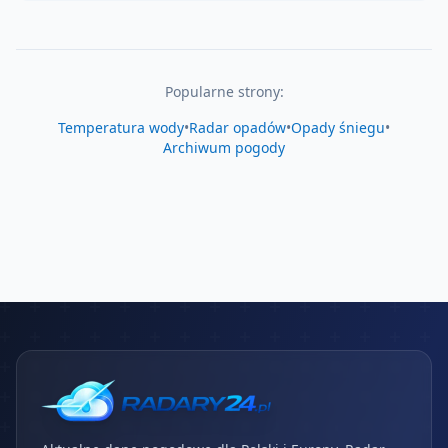
Popularne strony:
Temperatura wody
•
Radar opadów
•
Opady śniegu
•
Archiwum pogody