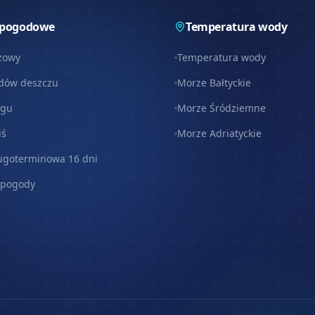
 pogodowe
Temperatura wody
zowy
Temperatura wody
dów deszczu
Morze Bałtyckie
egu
Morze Śródziemne
iś
Morze Adriatyckie
ugoterminowa 16 dni
 pogody