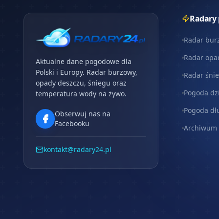
Radary
Radar bur
Radar opa
Aktualne dane pogodowe dla
Polski i Europy. Radar burzowy,
Radar śni
opady deszczu, śniegu oraz
Pogoda dz
temperatura wody na żywo.
Pogoda dł
Obserwuj nas na
Facebooku
Archiwum
kontakt@radary24.pl