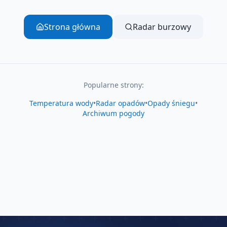
Strona główna
Radar burzowy
Popularne strony:
Temperatura wody
•
Radar opadów
•
Opady śniegu
•
Archiwum pogody