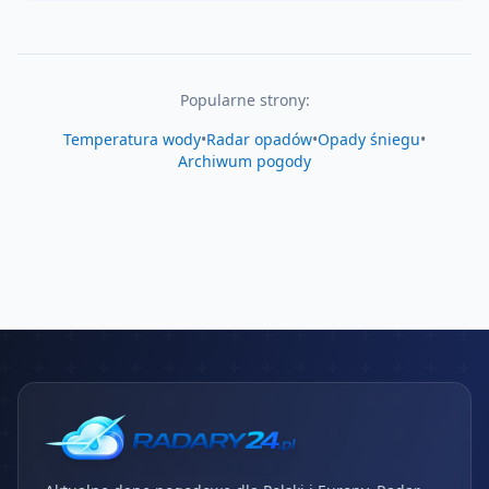
Popularne strony:
Temperatura wody
•
Radar opadów
•
Opady śniegu
•
Archiwum pogody