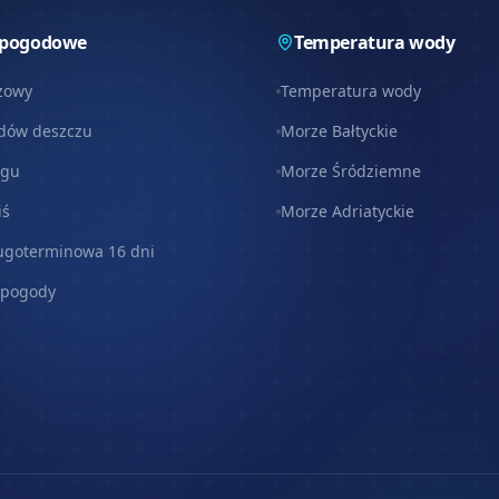
 pogodowe
Temperatura wody
zowy
Temperatura wody
dów deszczu
Morze Bałtyckie
egu
Morze Śródziemne
iś
Morze Adriatyckie
ugoterminowa 16 dni
 pogody