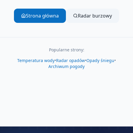
Strona główna
Radar burzowy
Popularne strony:
Temperatura wody
•
Radar opadów
•
Opady śniegu
•
Archiwum pogody