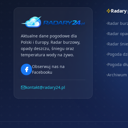
Radary
Radar bur
Radar opa
Aktualne dane pogodowe dla
Polski i Europy. Radar burzowy,
Radar śni
opady deszczu, śniegu oraz
Pogoda dz
temperatura wody na żywo.
Pogoda dł
Obserwuj nas na
Facebooku
Archiwum
kontakt@radary24.pl