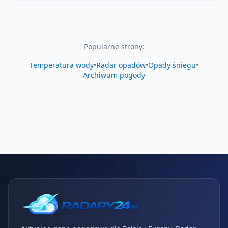
Popularne strony:
Temperatura wody
•
Radar opadów
•
Opady śniegu
•
Archiwum pogody