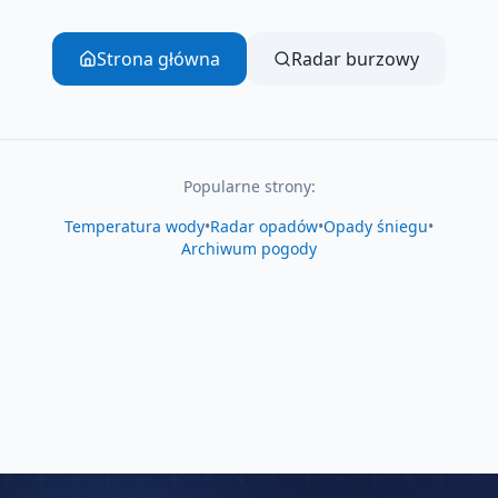
Strona główna
Radar burzowy
Popularne strony:
Temperatura wody
•
Radar opadów
•
Opady śniegu
•
Archiwum pogody