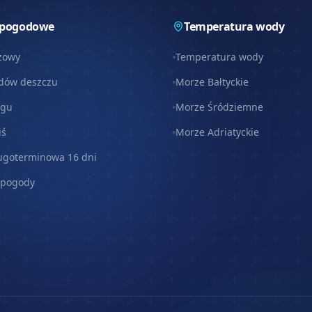
 pogodowe
Temperatura wody
zowy
Temperatura wody
dów deszczu
Morze Bałtyckie
egu
Morze Śródziemne
iś
Morze Adriatyckie
ugoterminowa 16 dni
 pogody