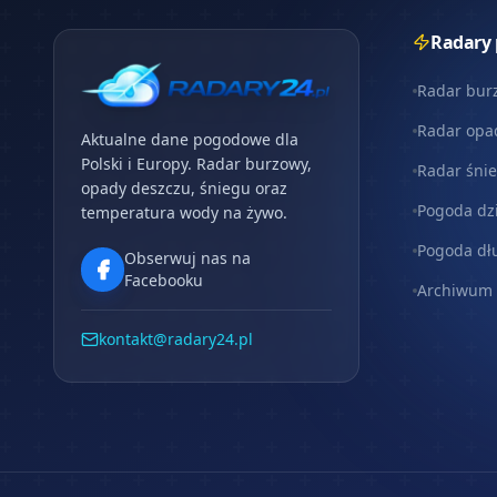
Radary
Radar bur
Radar opa
Aktualne dane pogodowe dla
Polski i Europy. Radar burzowy,
Radar śni
opady deszczu, śniegu oraz
Pogoda dz
temperatura wody na żywo.
Pogoda dł
Obserwuj nas na
Facebooku
Archiwum
kontakt@radary24.pl