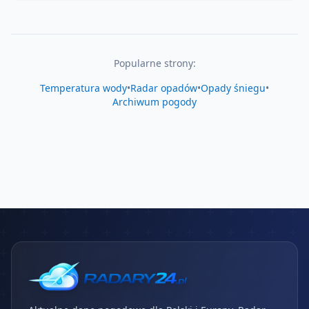
Popularne strony:
Temperatura wody
•
Radar opadów
•
Opady śniegu
•
Archiwum pogody