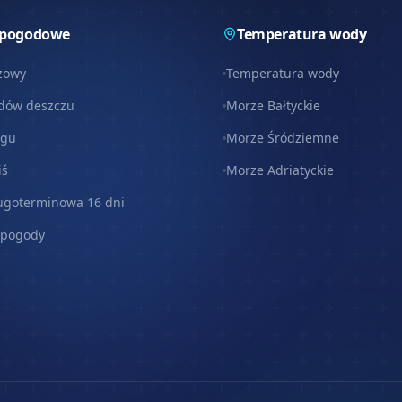
 pogodowe
Temperatura wody
zowy
Temperatura wody
dów deszczu
Morze Bałtyckie
egu
Morze Śródziemne
iś
Morze Adriatyckie
ugoterminowa 16 dni
 pogody