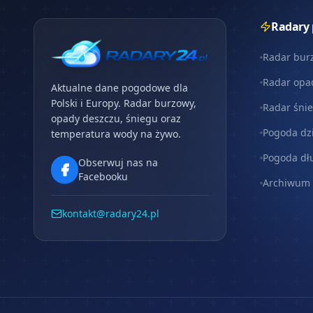
Radary
Radar bur
Radar opa
Aktualne dane pogodowe dla
Polski i Europy. Radar burzowy,
Radar śni
opady deszczu, śniegu oraz
Pogoda dz
temperatura wody na żywo.
Pogoda dł
Obserwuj nas na
Facebooku
Archiwum
kontakt@radary24.pl