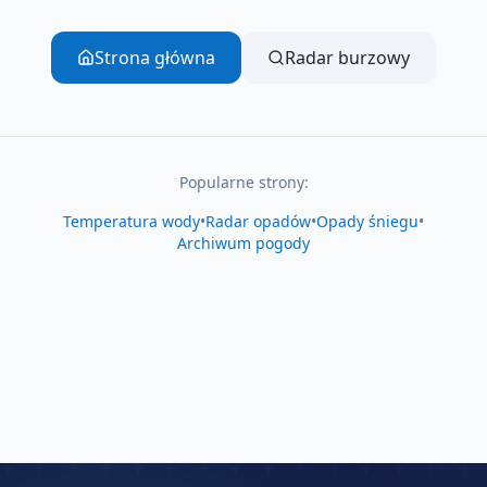
Strona główna
Radar burzowy
Popularne strony:
Temperatura wody
•
Radar opadów
•
Opady śniegu
•
Archiwum pogody