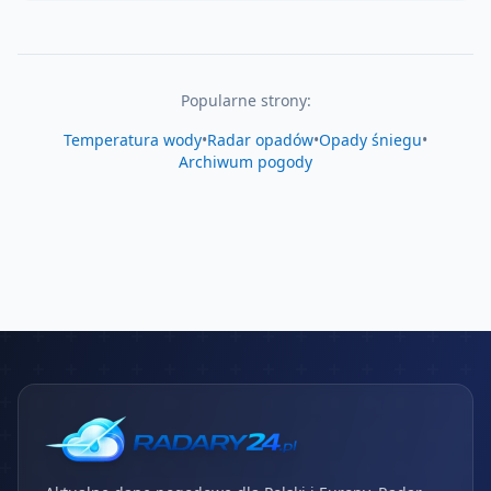
Popularne strony:
Temperatura wody
•
Radar opadów
•
Opady śniegu
•
Archiwum pogody