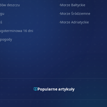
dów deszczu
Morze Bałtyckie
egu
Morze Śródziemne
iś
Morze Adriatyckie
ugoterminowa 16 dni
 pogody
Popularne artykuły