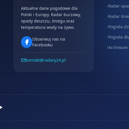
Radar opa
Aktualne dane pogodowe dla
Polski i Europy. Radar burzowy,
Radar śni
opady deszczu, śniegu oraz
Pogoda dz
temperatura wody na żywo.
Pogoda dł
Obserwuj nas na
Facebooku
Archiwum
kontakt@radary24.pl