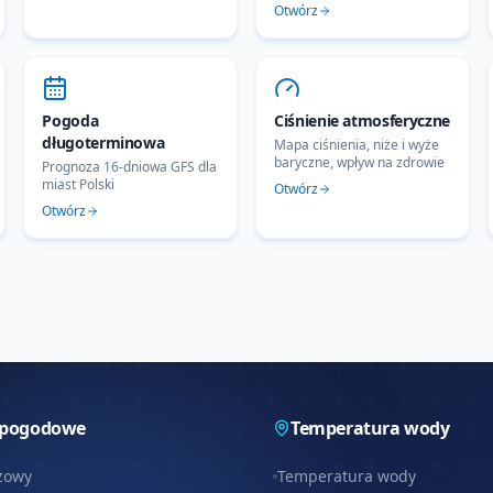
Otwórz
Pogoda
Ciśnienie atmosferyczne
długoterminowa
Mapa ciśnienia, niże i wyże
baryczne, wpływ na zdrowie
Prognoza 16-dniowa GFS dla
miast Polski
Otwórz
Otwórz
 pogodowe
Temperatura wody
zowy
Temperatura wody