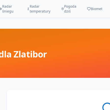
Radar
Radar
Pogoda
Biomet
śniegu
temperatury
dziś
dla
Zlatibor