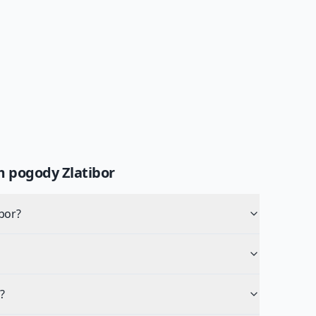
um pogody
Zlatibor
bor?
?