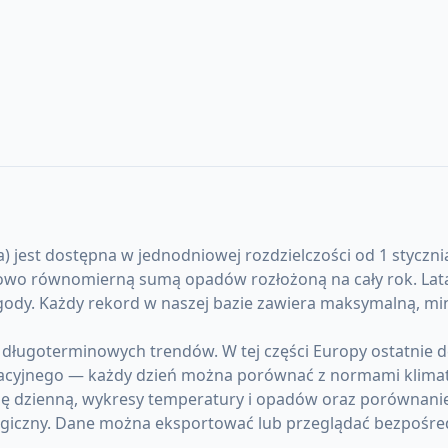
a) jest dostępna w jednodniowej rozdzielczości od 1 stycznia
wo równomierną sumą opadów rozłożoną na cały rok. Lata s
gody. Każdy rekord w naszej bazie zawiera maksymalną, m
 długoterminowych trendów. W tej części Europy ostatnie 
acyjnego — każdy dzień można porównać z normami klima
elę dzienną, wykresy temperatury i opadów oraz porównanie
giczny. Dane można eksportować lub przeglądać bezpośre