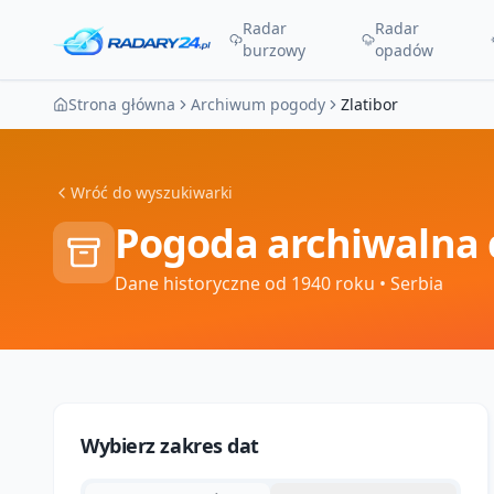
Radar
Radar
burzowy
opadów
Strona główna
Archiwum pogody
Zlatibor
Wróć do wyszukiwarki
Pogoda archiwalna 
Dane historyczne od 1940 roku
• Serbia
Wybierz zakres dat