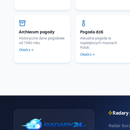
Archiwum pogody
Pogoda dziś
Historyczne dane pogodowe
Aktualna pogoda w
od 1940 roku
największych miastach
Polski
Otwórz
Otwórz
Radary
Radar bur